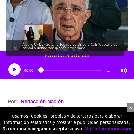
Álvaro Uribe (Getty) y llegada de Uribe a Cali (Captura de
pantalla Instagram @noticierosenado)
Escucha el artículo
00:00
…
Por:
Redacción Nación
Publicado: 07/08/2026 - 12:02 pm
Usamos "Cookies" propias y de terceros para elaborar
información estadística y mostrarle publicidad personalizada.
Si continúa navegando acepta su uso.
Más información aquí
Únete a nuestro canal en WhatsApp