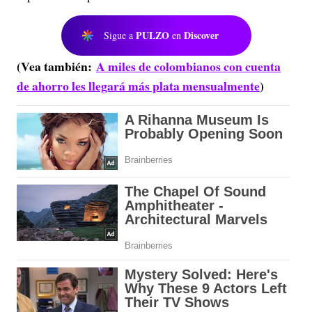
PULZO
Discover
Sigue a
en
(Vea también:
A miles de colombianos con cuenta
de ahorro les llegará más plata mensualmente
)