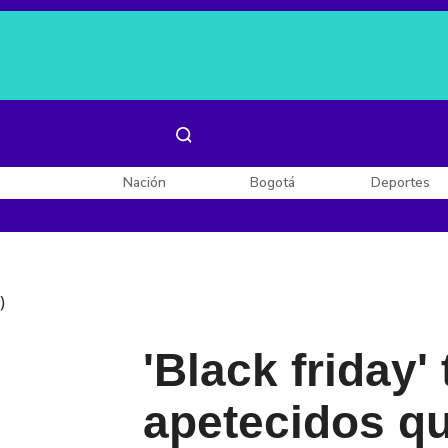
Es noticia:
Laura Valentina Lozano
Enel, Celsia y AES
Nación
Bogotá
Deportes
)
'Black friday'
apetecidos qu