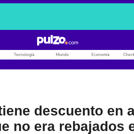
Posesión de De la Espriella
Diego Rueda
Dólar en Colombia
Tecnología
Mundo
Economía
Chec
 tiene descuento en a
e no era rebajados e