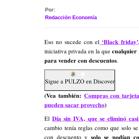
Por:
Redacción Economía
‘Black friday’
Eso no sucede con el
cualquier 
iniciativa privada en la que
para vender con descuentos
.
Sigue a
PULZO
en
Discover
(Vea también:
Compras con tarjetas
pueden sacar provecho
)
Día sin IVA, que se eliminó cas
El
cambio tenía reglas como que solo se
solo se podían co
con descuento y