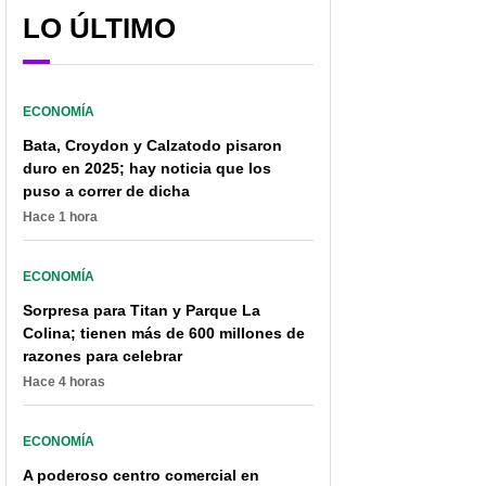
LO ÚLTIMO
ECONOMÍA
Bata, Croydon y Calzatodo pisaron
duro en 2025; hay noticia que los
puso a correr de dicha
Hace 1 hora
ECONOMÍA
Negocio de Pipe Bueno y
'Black Friday': consejos
Luisa Fernanda W se
para comprar un
Sorpresa para Titan y Parque La
convirtió en caso de
computador portátil que
Colina; tienen más de 600 millones de
estudio para expertos
llene las expectativas
razones para celebrar
Hace 4 horas
ECONOMÍA
A poderoso centro comercial en