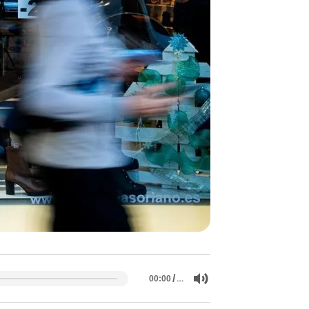
/
…
00:00