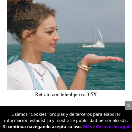
Retrato con teleobjetivo 3.5X
Diseño de Planetas 3D Pop
Usamos "Cookies" propias y de terceros para elaborar
información estadística y mostrarle publicidad personalizada.
Cada generación de la serie Reno introduce una nueva
Si continúa navegando acepta su uso.
Más información aquí