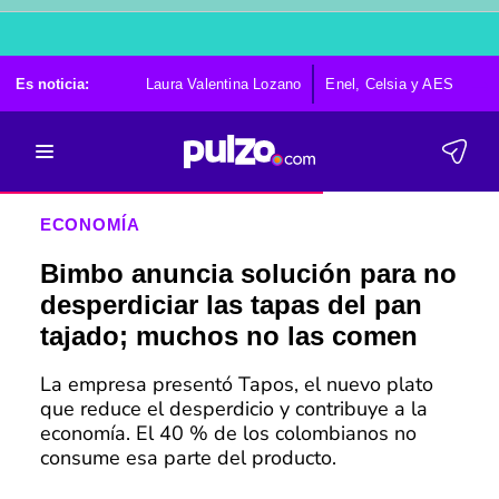
Es noticia:
Laura Valentina Lozano
Enel, Celsia y AES
Po
ECONOMÍA
Bimbo anuncia solución para no
desperdiciar las tapas del pan
tajado; muchos no las comen
La empresa presentó Tapos, el nuevo plato
que reduce el desperdicio y contribuye a la
economía. El 40 % de los colombianos no
consume esa parte del producto.