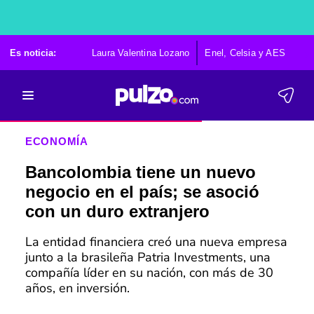
Es noticia:
Laura Valentina Lozano
Enel, Celsia y AES
Po
ECONOMÍA
Bancolombia tiene un nuevo
negocio en el país; se asoció
con un duro extranjero
La entidad financiera creó una nueva empresa
junto a la brasileña Patria Investments, una
compañía líder en su nación, con más de 30
años, en inversión.