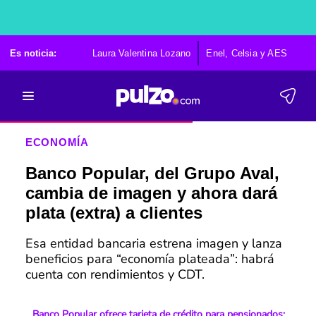
Es noticia:
Laura Valentina Lozano
Enel, Celsia y AES
Po
ECONOMÍA
Banco Popular, del Grupo Aval,
cambia de imagen y ahora dará
plata (extra) a clientes
Esa entidad bancaria estrena imagen y lanza
beneficios para “economía plateada”: habrá
cuenta con rendimientos y CDT.
Banco Popular ofrece tarjeta de crédito para pensionados: