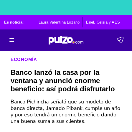
Es noticia:
Laura Valentina Lozano
Enel, Celsia y AES
Po
ECONOMÍA
Banco lanzó la casa por la
ventana y anunció enorme
beneficio: así podrá disfrutarlo
Banco Pichincha señaló que su modelo de
banca directa, llamado Pibank, cumple un año
y por eso tendrá un enorme beneficio dando
una buena suma a sus clientes.