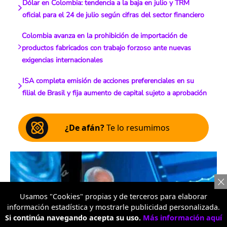
Dólar en Colombia: tendencia a la baja en julio y TRM
oficial para el 24 de julio según cifras del sector financiero
Colombia avanza en la prohibición de importación de
productos fabricados con trabajo forzoso ante nuevas
exigencias internacionales
ISA completa emisión de acciones preferenciales en su
filial de Brasil y fija aumento de capital sujeto a aprobación
¿De afán?
Te lo resumimos
Usamos "Cookies" propias y de terceros para elaborar
información estadística y mostrarle publicidad personalizada.
Si continúa navegando acepta su uso.
Más información aquí