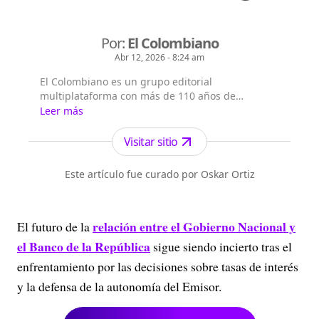
Por:
El Colombiano
Abr 12, 2026 - 8:24 am
El Colombiano es un grupo editorial
multiplataforma con más de 110 años de
existencia. Nació en la ciudad de Medellín en
Leer más
Antioquia. Fundado el 6 de febrero de 1912 por
Francisco de Paula Pérez, se ha especializado en
Visitar sitio
la investigación y generación de contenidos
periodísticos para diferentes plataformas en las
Este artículo fue curado por Oskar Ortiz
que provee a las audiencias de piezas mult...
relación entre el Gobierno Nacional y
El futuro de la
el Banco de la República
sigue siendo incierto tras el
enfrentamiento por las decisiones sobre tasas de interés
y la defensa de la autonomía del Emisor.