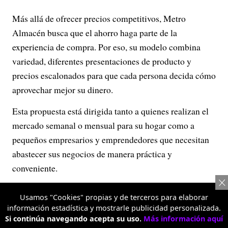
Más allá de ofrecer precios competitivos, Metro
Almacén busca que el ahorro haga parte de la
experiencia de compra. Por eso, su modelo combina
variedad, diferentes presentaciones de producto y
precios escalonados para que cada persona decida cómo
aprovechar mejor su dinero.
Esta propuesta está dirigida tanto a quienes realizan el
mercado semanal o mensual para su hogar como a
pequeños empresarios y emprendedores que necesitan
abastecer sus negocios de manera práctica y
conveniente.
Actualmente, Metro Almacén ya cuenta con
Usamos "Cookies" propias y de terceros para elaborar
supermercados en Bogotá, con sedes en Bosa, Fontibón,
información estadística y mostrarle publicidad personalizada.
Alquería y Banderas; además de Facatativá, Girón,
Si continúa navegando acepta su uso.
Más información aquí