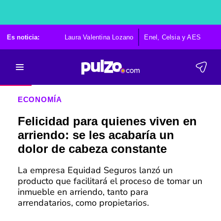
Es noticia:
Laura Valentina Lozano
Enel, Celsia y AES
Po
ECONOMÍA
Felicidad para quienes viven en
arriendo: se les acabaría un
dolor de cabeza constante
La empresa Equidad Seguros lanzó un
producto que facilitará el proceso de tomar un
inmueble en arriendo, tanto para
arrendatarios, como propietarios.