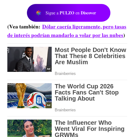
PULZO
Discover
Sigue a
en
(Vea también:
Dólar caería ligeramente, pero tasas
de interés podrían mandarlo a volar por las nubes
)