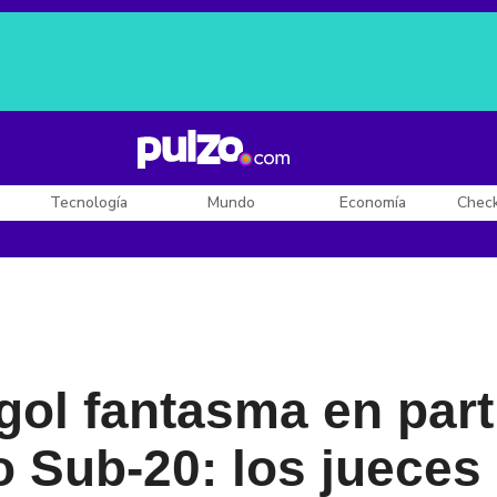
Posesión de De la Espriella
Diego Rueda
Dólar en Colombia
Tecnología
Mundo
Economía
Chec
gol fantasma en part
 Sub-20: los jueces