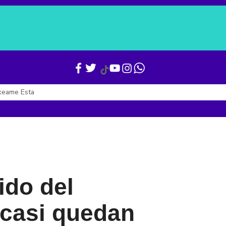
Verónica Alcocer
Gianni Infantino
Boletines
Últimas Noticias
keame Esta
ido del
 casi quedan