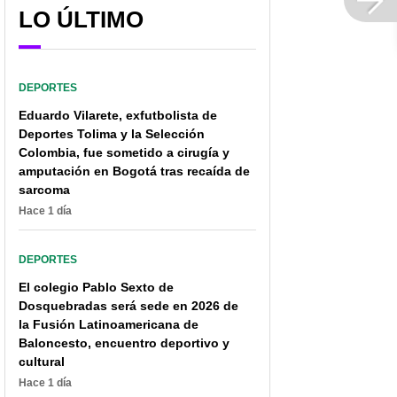
LO ÚLTIMO
DEPORTES
Eduardo Vilarete, exfutbolista de
Deportes Tolima y la Selección
Colombia, fue sometido a cirugía y
amputación en Bogotá tras recaída de
sarcoma
Hace 1 día
DEPORTES
Eduardo Luis, caliente
Colombia gana su
El colegio Pablo Sexto de
con técnico de la Sub-
primer partido del
Dosquebradas será sede en 2026 de
20: pide a Juan Carlos
Sudamericano Sub-20;
la Fusión Latinoamericana de
Osorio y lo alaba
Cortés, de Millonarios, la
rompió
Baloncesto, encuentro deportivo y
cultural
Hace 1 día