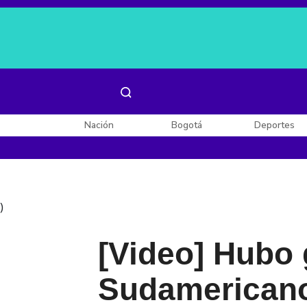
Es noticia:
Laura Valentina Lozano
Enel, Celsia y AES
Nación
Bogotá
Deportes
)
[Video] Hubo 
Sudamericano