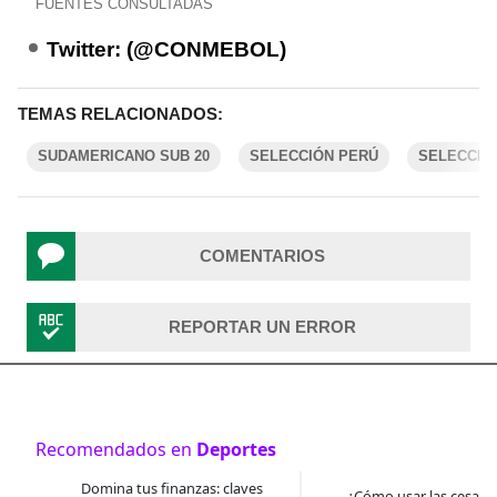
FUENTES CONSULTADAS
Twitter: (@CONMEBOL)
TEMAS RELACIONADOS:
SUDAMERICANO SUB 20
SELECCIÓN PERÚ
SELECCIÓ
COMENTARIOS
REPORTAR UN ERROR
Recomendados en
Deportes
Domina tus finanzas: claves
¿Cómo usar las cesantí