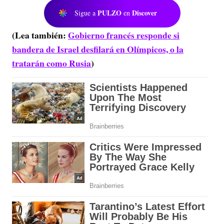
PULZO
Discover
Sigue a
en
(Lea también:
Gobierno francés responde si
bandera de Israel desfilará en Olímpicos, o la
tratarán como Rusia
)