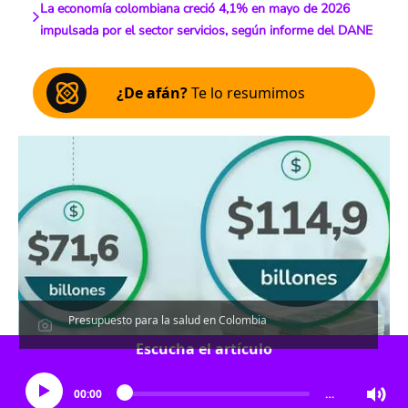
La economía colombiana creció 4,1% en mayo de 2026
impulsada por el sector servicios, según informe del DANE
¿De afán?
Te lo resumimos
Presupuesto para la salud en Colombia
Escucha el artículo
00:00
…