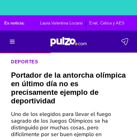
Es noticia:
Laura Valentina Lozano
Enel, Celsia y AES
Po
DEPORTES
Portador de la antorcha olímpica
en último día no es
precisamente ejemplo de
deportividad
Uno de los elegidos para llevar el fuego
sagrado de los Juegos Olímpicos se ha
distinguido por muchas cosas, pero
difícilmente por ser buen ejemplo en