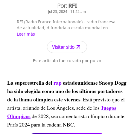
Por:
RFI
Jul 23, 2024 - 11:42 am
RFI (Radio France Internationale) - radio francesa
de actualidad, difundida a escala mundial en
francés y en 15 idiomas más*, mediante 156
Leer más
repetidores de FM en ondas medias y cortas en
una treintena de satélites a destino de los cinco
Visitar sitio
continentes, en Internet y en aplicaciones
conectadas, que cuenta con más de 2.000 radios
Este artículo fue curado por pulzo
asociadas que emiten sus progra...
La superestrella del
rap
estadounidense Snoop Dogg
ha sido elegida como uno de los últimos portadores
de la llama olímpica este viernes
. Está previsto que el
Juegos
artista, oriundo de Los Ángeles, sede de los
Olímpicos
de 2028, sea comentarista olímpico durante
París 2024 para la cadena NBC.