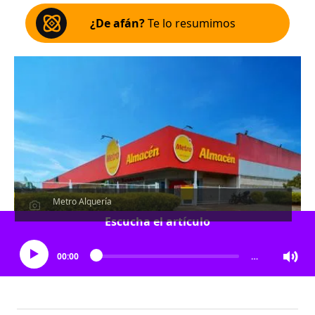
¿De afán?
Te lo resumimos
Metro Alquería
Escucha el artículo
00:00
…