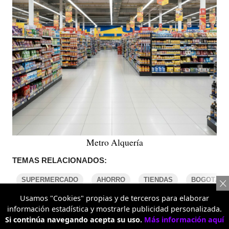
Metro Alquería
TEMAS RELACIONADOS:
SUPERMERCADO
AHORRO
TIENDAS
BOGOTÁ
Usamos "Cookies" propias y de terceros para elaborar
información estadística y mostrarle publicidad personalizada.
COMENTARIOS
Si continúa navegando acepta su uso.
Más información aquí