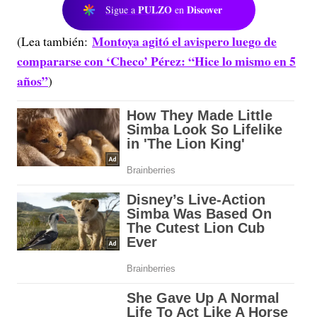
PULZO
Discover
Sigue a
en
Montoya agitó el avispero luego de
(Lea también:
compararse con ‘Checo’ Pérez: “Hice lo mismo en 5
años”
)