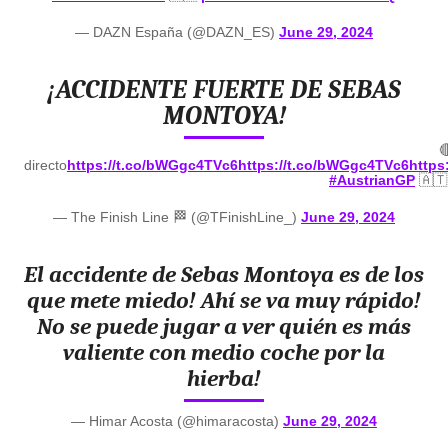
— DAZN España (@DAZN_ES)
June 29, 2024
¡ACCIDENTE FUERTE DE SEBAS
MONTOYA!

directo
https://t.co/bWGgc4TVc6
https://t.co/bWGgc4TVc6
https
#AustrianGP
🇦
— The Finish Line 🏁 (@TFinishLine_)
June 29, 2024
El accidente de Sebas Montoya es de los
que mete miedo! Ahí se va muy rápido!
No se puede jugar a ver quién es más
valiente con medio coche por la
hierba!
— Himar Acosta (@himaracosta)
June 29, 2024