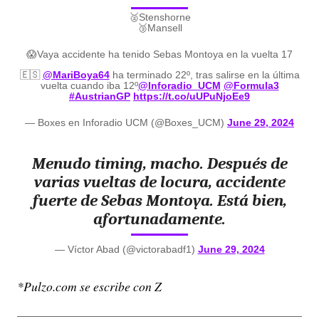
🥈Stenshorne
🥉Mansell
😱Vaya accidente ha tenido Sebas Montoya en la vuelta 17
🇪🇸
@MariBoya64
ha terminado 22º, tras salirse en la última
vuelta cuando iba 12º
@Inforadio_UCM
@Formula3
#AustrianGP
https://t.co/uUPuNjoEe9
— Boxes en Inforadio UCM (@Boxes_UCM)
June 29, 2024
Menudo timing, macho. Después de
varias vueltas de locura, accidente
fuerte de Sebas Montoya. Está bien,
afortunadamente.
— Víctor Abad (@victorabadf1)
June 29, 2024
*Pulzo.com se escribe con Z