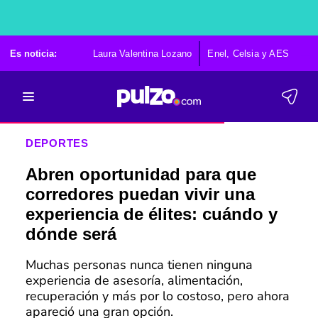
Es noticia:
Laura Valentina Lozano
Enel, Celsia y AES
Po
DEPORTES
Abren oportunidad para que
corredores puedan vivir una
experiencia de élites: cuándo y
dónde será
Muchas personas nunca tienen ninguna
experiencia de asesoría, alimentación,
recuperación y más por lo costoso, pero ahora
apareció una gran opción.