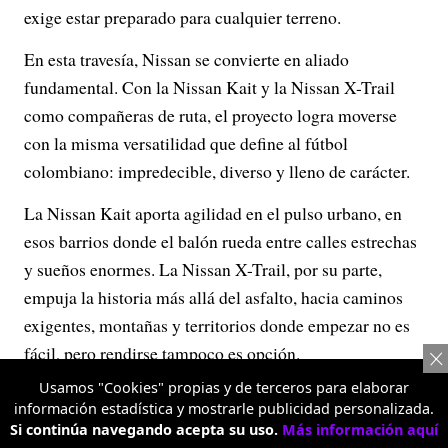
exige estar preparado para cualquier terreno.
En esta travesía, Nissan se convierte en aliado
fundamental. Con la Nissan Kait y la Nissan X-Trail
como compañeras de ruta, el proyecto logra moverse
con la misma versatilidad que define al fútbol
colombiano: impredecible, diverso y lleno de carácter.
La Nissan Kait aporta agilidad en el pulso urbano, en
esos barrios donde el balón rueda entre calles estrechas
y sueños enormes. La Nissan X-Trail, por su parte,
empuja la historia más allá del asfalto, hacia caminos
exigentes, montañas y territorios donde empezar no es
fácil, pero rendirse tampoco es opción.
Usamos "Cookies" propias y de terceros para elaborar
Porque así como los jugadores aprenden a adaptarse a
información estadística y mostrarle publicidad personalizada.
cualquier cancha, esta travesía también se construye
Si continúa navegando acepta su uso.
Más información aquí