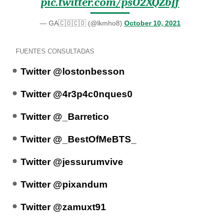
pic.twitter.com/psO2XQZbJf
— GA🇨🇴🇨🇴 (@lkmho8)
October 10, 2021
FUENTES CONSULTADAS
Twitter @lostonbesson
Twitter @4r3p4c0nques0
Twitter @_Barretico
Twitter @_BestOfMeBTS_
Twitter @jessurumvive
Twitter @pixandum
Twitter @zamuxt91