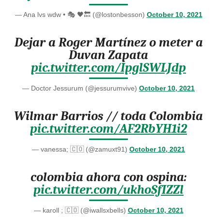
— Ana lvs wdw • 🎭 🖤🔙 (@lostonbesson)
October 10, 2021
Dejar a Roger Martínez o meter a
Duvan Zapata
pic.twitter.com/IpglSWLJdp
— Doctor Jessurum (@jessurumvive)
October 10, 2021
Wilmar Barrios // toda Colombia
pic.twitter.com/AF2RbYH1i2
— vanessa; 🇨🇴 (@zamuxt91)
October 10, 2021
colombia ahora con ospina:
pic.twitter.com/ukhoSfIZZl
— karoll ; 🇨🇴 (@iwallsxbells)
October 10, 2021