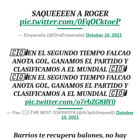
SAQUEEEEN A ROGER
pic.twitter.com/0FqOCktoeP
— Empanada (@OtraEmpanada)
October 10, 2021
🇨🇴🕯️EN EL SEGUNDO TIEMPO FALCAO
ANOTA GOL, GANAMOS EL PARTIDO Y
CLASIFICAMOS A EL MUNDIAL 🇨🇴🕯️
🇨🇴🕯️EN EL SEGUNDO TIEMPO FALCAO
ANOTA GOL, GANAMOS EL PARTIDO Y
CLASIFICAMOS A EL MUNDIAL 🇨🇴🕯️
pic.twitter.com/o7rbZG8BY0
— Pao 🇨🇴THE BEST OSPINISTA (@4r3p4c0nques0)
October
10, 2021
Barrios te recupera balones, no hay