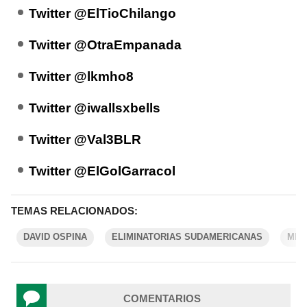
Twitter @ElTioChilango
Twitter @OtraEmpanada
Twitter @lkmho8
Twitter @iwallsxbells
Twitter @Val3BLR
Twitter @ElGolGarracol
TEMAS RELACIONADOS:
DAVID OSPINA
ELIMINATORIAS SUDAMERICANAS
ME
COMENTARIOS