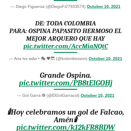
— Diego Figueroa (@DiegoFi27933574)
October 10, 2021
DE: TODA COLOMBIA
PARA: OSPINA PAPASITO HERMOSO EL
MEJOR ARQUERO QUE HAY
pic.twitter.com/AccMiaNQtC
— Ana lvs wdw • 🎭 🖤🔙 (@lostonbesson)
October 10, 2021
Grande Ospina.
pic.twitter.com/PB8tElGOHj
— Gol Garra ⚽ (@ElGolGarracol)
October 10, 2021
🕯️Hoy celebramos un gol de Falcao,
Amén🕯️
pic.twitter.com/k12kFR8BDW