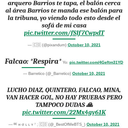
arquero Barrios te tapa, el balón cerca
al área Barrios te manda ese balón para
la tribuna, yo viendo todo esto desde el
sofá de mi casa
pic.twitter.com/fSIf7CwpdT
— 🇨🇴 (@pixandum)
October 10, 2021
Falcao: *Respira*
Yo:
pic.twitter.com/4Geftm31YD
— Barretico (@_Barretico)
October 10, 2021
LUCHO DIAZ, QUINTERO, FALCAO, MINA,
VAN HACER GOL, NO HAY PRUEBAS PERO
TAMPOCO DUDAS 🙏
pic.twitter.com/22Mx4gy61K
— ᴮᴱ н σ ʟ ʟ ʏ ⁷ ; 🇨🇴 (@_BestOfMeBTS_)
October 10, 2021