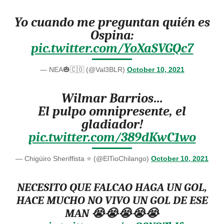
Yo cuando me preguntan quién es
Ospina:
pic.twitter.com/YoXaSVGQc7
— NEA🎃🇨🇴 (@Val3BLR)
October 10, 2021
Wilmar Barrios…
El pulpo omnipresente, el
gladiador!
pic.twitter.com/389dKwC1wo
— Chigüiro Sheriffista ⭐ (@ElTioChilango)
October 10, 2021
NECESITO QUE FALCAO HAGA UN GOL,
HACE MUCHO NO VIVO UN GOL DE ESE
MAN 😭😭😭😭😭