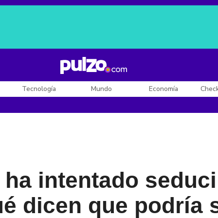
Posesión de De la Espriella
Diego Rueda
Dólar en Colombia
Tecnología
Mundo
Economía
Chec
 ha intentado seduc
é dicen que podría s