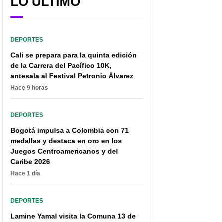
LO ÚLTIMO
A Kevin Mantilla no le
James destapó negocio
faltarían 'novias' en
que por poco le da
DEPORTES
Europa y estaría en
drástico giro a su
Cali se prepara para la quinta edición
carpeta de 2 grandes
carrera: “Estaba hecho”
de la Carrera del Pacífico 10K,
antesala al Festival Petronio Álvarez
Hace 9 horas
DEPORTES
Bogotá impulsa a Colombia con 71
medallas y destaca en oro en los
Juegos Centroamericanos y del
Caribe 2026
Hace 1 día
DEPORTES
Lamine Yamal visita la Comuna 13 de