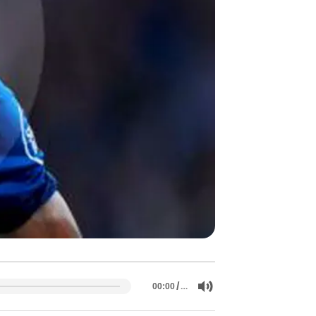
/
…
00:00