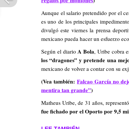
regalos por montones
)
Aunque el salario pretendido por el c
es uno de los principales impediment
divulgó este viernes la prensa deport
mexicano pueda hacer un esfuerzo eco
A Bola
Según el diario
, Uribe cobra e
los “dragones” y pretende una mejo
mexicano de volver a contar con su ex
(Vea también:
Falcao García no dej
mentira tan grande”
)
Matheus Uribe, de 31 años, representó
fue fichado por el Oporto por 9,5 mi
LEE TAMBIÉN