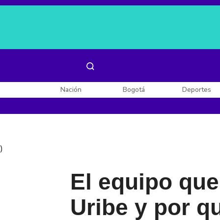
Es noticia:
Laura Valentina Lozano
Enel, Celsia y AES
Nación
Bogotá
Deportes
)
El equipo que
Uribe y por qu