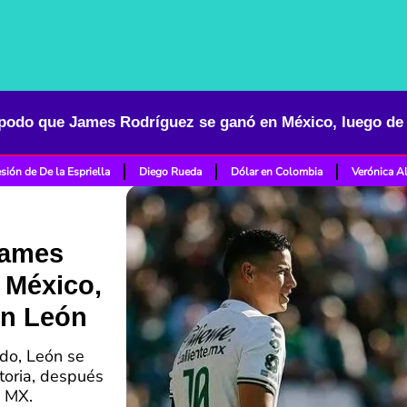
sión de De la Espriella
Diego Rueda
Dólar en Colombia
Verónica A
James
 México,
on León
do, León se
ctoria, después
a MX.