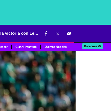
El nuevo apodo que James Rodríguez se ganó en México, luego de la victoria con León
Boletines
lcocer
Gianni Infantino
Últimas Noticias