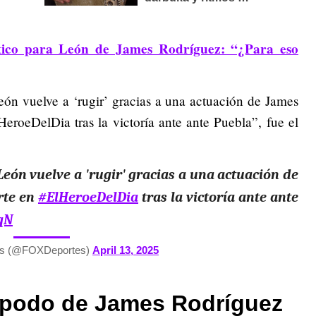
xico para León de James Rodríguez: “¿Para eso
elve a ‘rugir’ gracias a una actuación de James
eroeDelDia tras la victoría ante ante Puebla”, fue el
ón vuelve a 'rugir' gracias a una actuación de
rte en
#ElHeroeDelDia
tras la victoría ante ante
qN
s (@FOXDeportes)
April 13, 2025
apodo de James Rodríguez