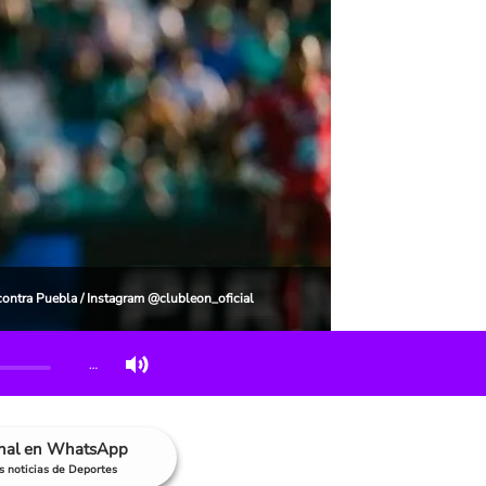
contra Puebla / Instagram @clubleon_oficial
…
anal en WhatsApp
as noticias de Deportes