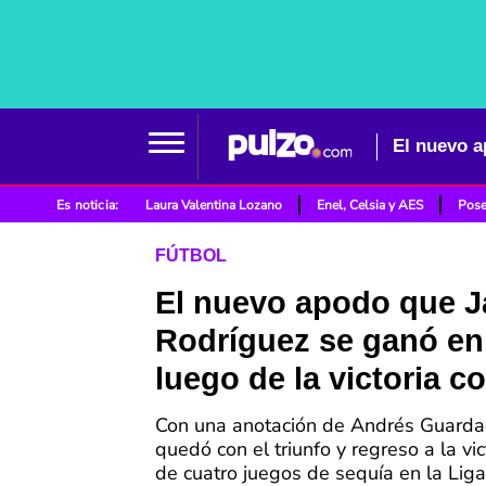
Es noticia:
Laura Valentina Lozano
Enel, Celsia y AES
Pose
FÚTBOL
El nuevo apodo que 
Rodríguez se ganó en
luego de la victoria c
Con una anotación de Andrés Guarda
quedó con el triunfo y regreso a la vi
de cuatro juegos de sequía en la Lig