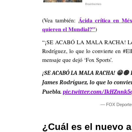
Ácida crítica en Mé
(Vea también:
quieren el Mundial?”
)
“¡SE ACABÓ LA MALA RACHA! León vu
Rodríguez, lo que lo convierte en #ElH
mensaje que dejó ‘Fox Sports’.
¡SE ACABÓ LA MALA RACHA! 😁🟢 Le
James Rodríguez, lo que lo convie
Puebla.
pic.twitter.com/IkHZnnk5
— FOX Deporte
¿Cuál es el nuevo 