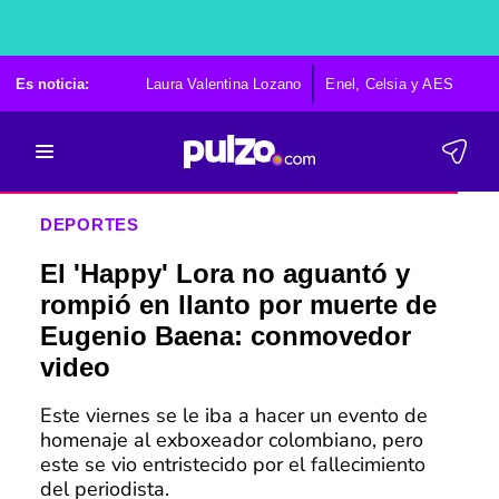
Es noticia:
Laura Valentina Lozano
Enel, Celsia y AES
Po
DEPORTES
El 'Happy' Lora no aguantó y
rompió en llanto por muerte de
Eugenio Baena: conmovedor
video
Este viernes se le iba a hacer un evento de
homenaje al exboxeador colombiano, pero
este se vio entristecido por el fallecimiento
del periodista.