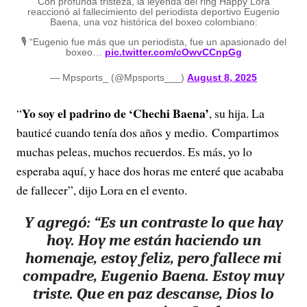
Con profunda tristeza, la leyenda del ring Happy Lora
reaccionó al fallecimiento del periodista deportivo Eugenio
Baena, una voz histórica del boxeo colombiano:
🎙️ “Eugenio fue más que un periodista, fue un apasionado del
boxeo…
pic.twitter.com/cOwvCCnpGg
— Mpsports_ (@Mpsports___)
August 8, 2025
Yo soy el padrino de ‘Chechi Baena’
“
, su hija. La
bauticé cuando tenía dos años y medio. Compartimos
muchas peleas, muchos recuerdos. Es más, yo lo
esperaba aquí, y hace dos horas me enteré que acababa
de fallecer”, dijo Lora en el evento.
Y agregó: “Es un contraste lo que hay
hoy. Hoy me están haciendo un
homenaje, estoy feliz, pero fallece mi
compadre, Eugenio Baena. Estoy muy
triste. Que en paz descanse, Dios lo