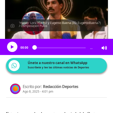
'Happy' Lora (Getty) y Eugenio Baena (IG: EugenioBaena7)
/ Composición Pulzo
Escucha el artículo
00:00
…
Únete a nuestro canal en WhatsApp
Suscríbete y lee las últimas noticias de Deportes
Escrito por:
Redacción Deportes
Ago 8, 2025 - 4:01 pm