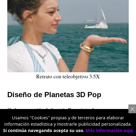
Retrato con teleobjetivo 3.5X
Diseño de Planetas 3D Pop
Cada generación de la serie Reno introduce una nueva
identidad de diseño, y la Serie Reno16 no fue la
Usamos "Cookies" propias y de terceros para elaborar
información estadística y mostrarle publicidad personalizada.
excepción. El color más distintivo es el Blanco Cósmico
Si continúa navegando acepta su uso.
Más información aquí
que incorpora la tecnología HoloVerse 3D, pionera en