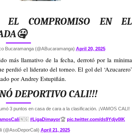
IZA EL COMPROMISO EN EL
ADA🤐
tico Bucaramanga (@ABucaramanga)
April 20, 2025
tido más llamativo de la fecha, derrotó por la mínima
ue perdió el liderato del torneo. El gol del ‘Azucarero’
otado por Andrey Estupiñán.
ANÓ DEPORTIVO CALI!!!
umó 3 puntos en casa de cara a la clasificación.
¡VAMOS CALI!
amosCali
🇳🇬
#LigaDimayor
🏆
pic.twitter.com/ds9Ydjv0IK
li (@AsoDeporCali)
April 21, 2025