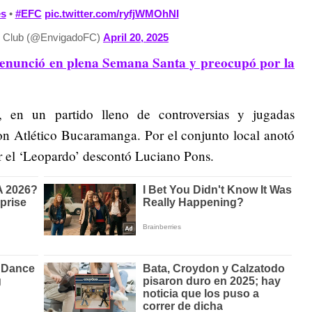
es
•
#EFC
pic.twitter.com/ryfjWMOhNI
l Club (@EnvigadoFC)
April 20, 2025
enunció en plena Semana Santa y preocupó por la
 en un partido lleno de controversias y jugadas
on Atlético Bucaramanga. Por el conjunto local anotó
r el ‘Leopardo’ descontó Luciano Pons.