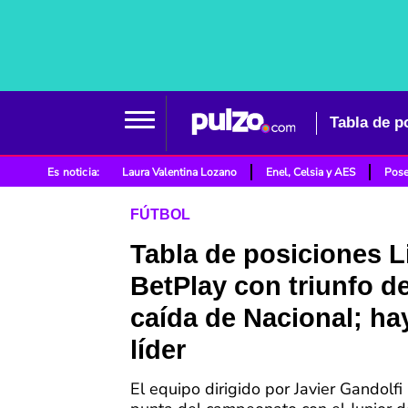
Es noticia:
Laura Valentina Lozano
Enel, Celsia y AES
Pose
FÚTBOL
Tabla de posiciones L
BetPlay con triunfo de
caída de Nacional; h
líder
El equipo dirigido por Javier Gandolfi