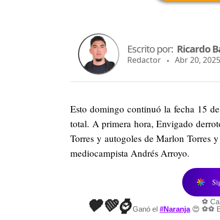
Escrito por:
Ricardo B
Redactor
Abr 20, 2025
Esto domingo continuó la fecha 15 del
total. A primera hora, Envigado derrot
Torres y autogoles de Marlon Torres y
mediocampista Andrés Arroyo.
Si
🧡💚⌚
⚽ Car
Ganó el
#Naranja
😍
⚽⚽ 