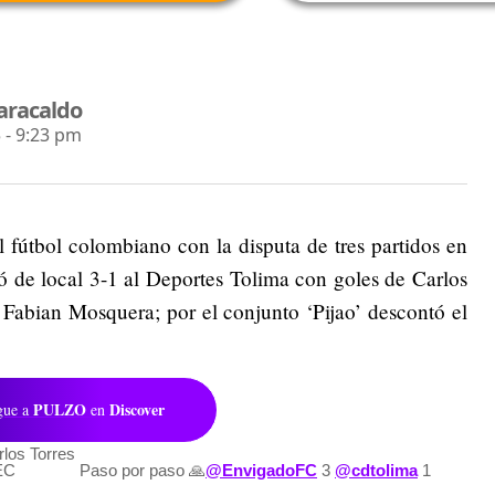
aracaldo
 - 9:23 pm
 fútbol colombiano con la disputa de tres partidos en
ó de local 3-1 al Deportes Tolima con goles de Carlos
 Fabian Mosquera; por el conjunto ‘Pijao’ descontó el
PULZO
Discover
gue a
en
los Torres
EC
Paso por paso 🙏
@EnvigadoFC
3
@cdtolima
1