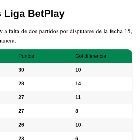
 Liga BetPlay
y a falta de dos partidos por disputarse de la fecha 15,
manera:
Puntos
Gol diferencia
30
10
28
14
27
11
27
8
26
10
23
6