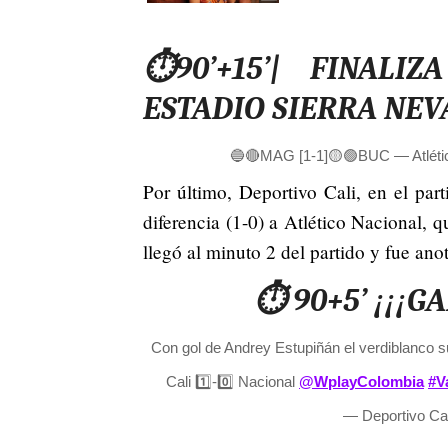
⏱️90’+15’| FINAL
ESTADIO SIERRA NEV
🔵🔴MAG [1-1]🟡🟢BUC
— Atlé
Por último, Deportivo Cali, en el par
diferencia (1-0) a Atlético Nacional, q
llegó al minuto 2 del partido y fue an
⏱️ 90+5’ ¡¡¡G
Con gol de Andrey Estupiñán el verdiblanco s
Cali 1️⃣-0️⃣ Nacional
@WplayColombia
#V
— Deportivo Ca