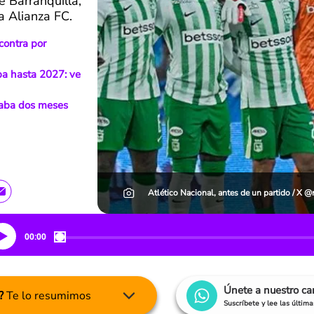
e Barranquilla,
a Alianza FC.
 contra por
pa hasta 2027: ve
evaba dos meses
Atlético Nacional, antes de un partido / X @
00:00
Únete a nuestro c
?
Te lo resumimos
Suscríbete y lee las últim