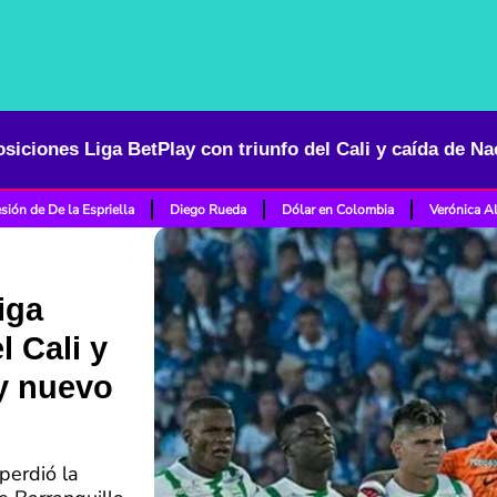
sión de De la Espriella
Diego Rueda
Dólar en Colombia
Verónica A
iga
l Cali y
ay nuevo
 perdió la