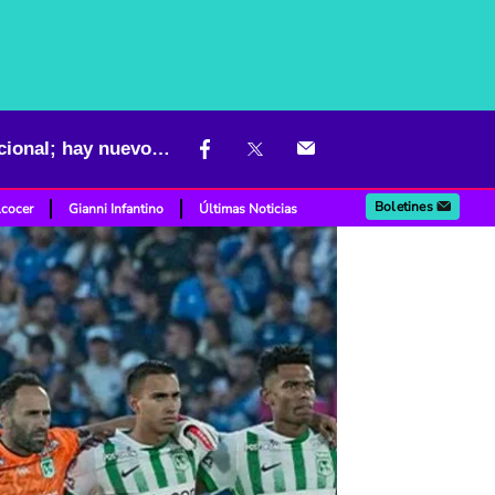
Tabla de posiciones Liga BetPlay con triunfo del Cali y caída de Nacional; hay nuevo líder
Boletines
lcocer
Gianni Infantino
Últimas Noticias