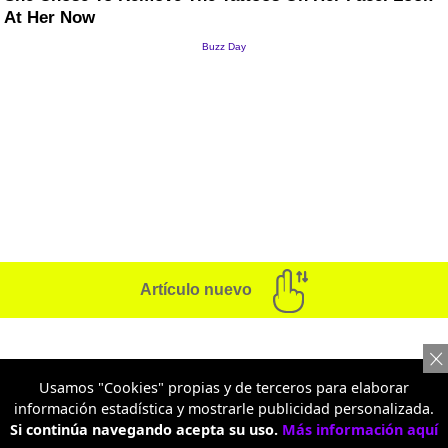
Artículo nuevo
MUNDO
Usamos "Cookies" propias y de terceros para elaborar
El aterrador video que muestra
información estadística y mostrarle publicidad personalizada.
Si continúa navegando acepta su uso.
Más información aquí
un terremoto en plena cirugía: