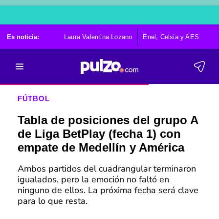
Es noticia:
Laura Valentina Lozano
Enel, Celsia y AES
Po
FÚTBOL
Tabla de posiciones del grupo A
de Liga BetPlay (fecha 1) con
empate de Medellín y América
Ambos partidos del cuadrangular terminaron
igualados, pero la emoción no faltó en
ninguno de ellos. La próxima fecha será clave
para lo que resta.