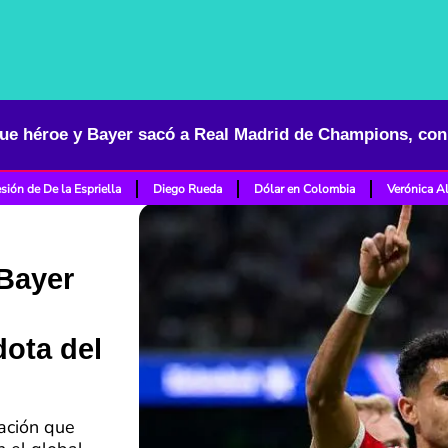
sión de De la Espriella
Diego Rueda
Dólar en Colombia
Verónica A
 Bayer
ota del
ación que