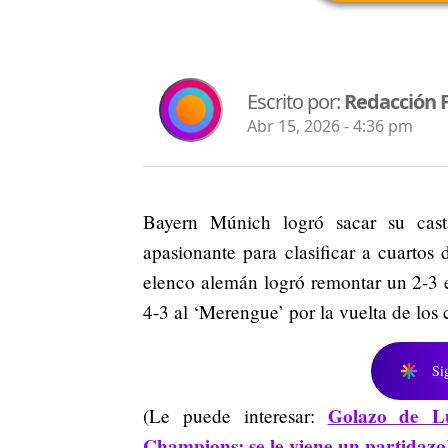
Escrito por:
Redacción 
Abr 15, 2026 - 4:36 pm
Bayern Múnich logró sacar su cas
apasionante para clasificar a cuartos 
elenco alemán logró remontar un 2-3 e
4-3 al ‘Merengue’ por la vuelta de los c
Si
Golazo de L
(Le puede interesar:
Champions; se le viene un partidazo