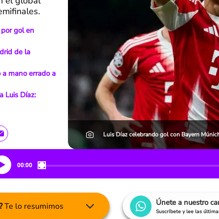
 el global
emifinales.
z por gol en
drid de la
o a mano errado a
 Luis Díaz:
Luis Díaz celebrando gol con Bayern Múnich
00:00
Únete a nuestro c
?
Te lo resumimos
Suscríbete y lee las últim