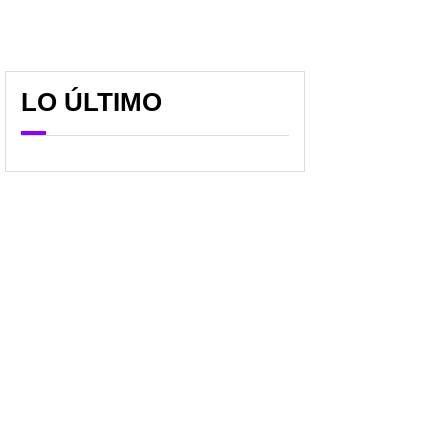
LO ÚLTIMO
Junior nadó en aguas
Tolima quedó como
paraguayas y Cerro
lechón en Libertadores:
Porteño pescó al
Nacional se lo devoró y
'Tiburón' en Copa
no levanta cabeza
Libertadores