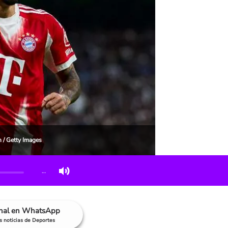
 / Getty Images
…
anal en WhatsApp
as noticias de Deportes