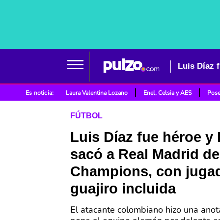
Es noticia:
Laura Valentina Lozano
Enel, Celsia y AES
Pose
FÚTBOL
Luis Díaz fue héroe y
sacó a Real Madrid de
Champions, con jugad
guajiro incluida
El atacante colombiano hizo una anot