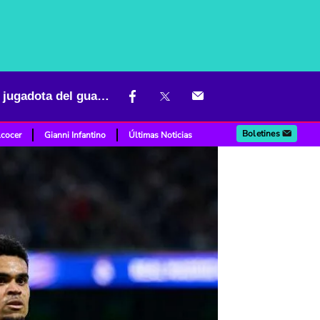
Luis Díaz fue héroe y Bayer sacó a Real Madrid de Champions, con jugadota del guajiro incluida
Boletines
lcocer
Gianni Infantino
Últimas Noticias