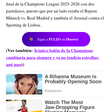
final de la Champions League 2025-2026 con dos
partidazos, puesto que por un lado estaba el Bayern
Múnich vs. Real Madrid y también el Arsenal contra el
Sporting de Lisboa.
PULZO
Discover
Sigue a
en
(Ver también:
Icónico balón de la Champions
cambiaría para siempre y ya no tendría estrellas:
qué pasó
)