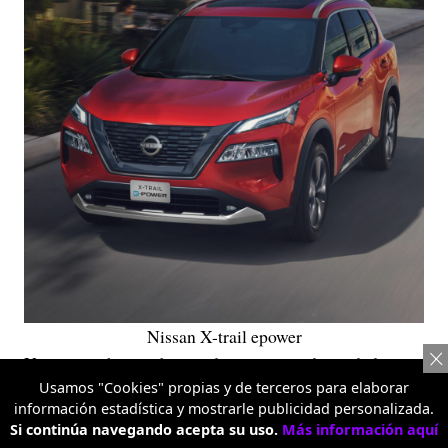
Nissan X-trail epower
Uno que se hace sobre ruedas, atravesando ciudades,
Usamos "Cookies" propias y de terceros para elaborar
carreteras y caminos destapados que conducen a los
información estadística y mostrarle publicidad personalizada.
verdaderos puntos de origen. Porque si el talento nace
Si continúa navegando acepta su uso.
Más información aquí
en cualquier rincón del país, llegar hasta él también