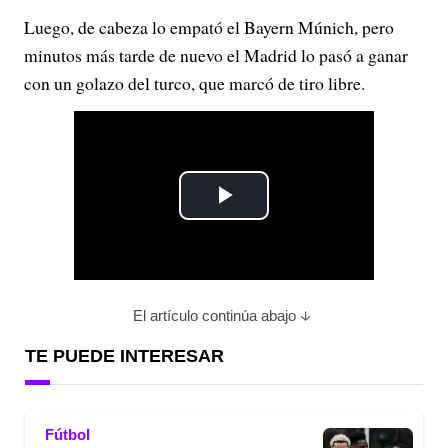
Luego, de cabeza lo empató el Bayern Múnich, pero
minutos más tarde de nuevo el Madrid lo pasó a ganar
con un golazo del turco, que marcó de tiro libre.
P
l
a
El artículo continúa abajo
y
TE PUEDE INTERESAR
V
Fútbol
i