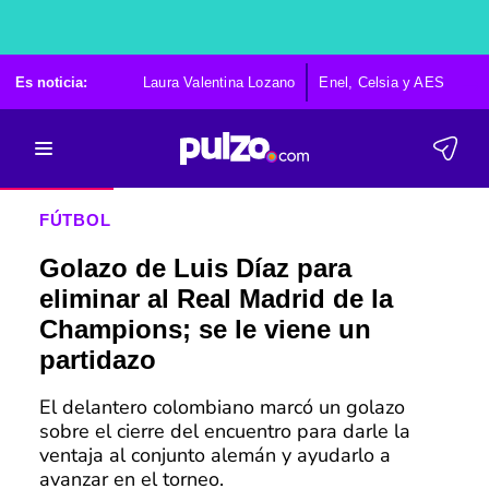
Es noticia:
Laura Valentina Lozano
Enel, Celsia y AES
Po
FÚTBOL
Golazo de Luis Díaz para
eliminar al Real Madrid de la
Champions; se le viene un
partidazo
El delantero colombiano marcó un golazo
sobre el cierre del encuentro para darle la
ventaja al conjunto alemán y ayudarlo a
avanzar en el torneo.