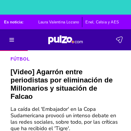
Es noticia:
Laura Valentina Lozano
Enel, Celsia y AES
Po
FÚTBOL
[Video] Agarrón entre
periodistas por eliminación de
Millonarios y situación de
Falcao
La caída del 'Embajador' en la Copa
Sudamericana provocó un intenso debate en
las redes sociales, sobre todo, por las críticas
que ha recibido el 'Tigre'.