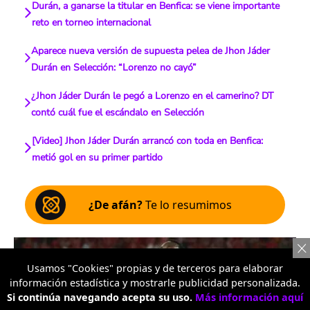
Durán, a ganarse la titular en Benfica: se viene importante
reto en torneo internacional
Aparece nueva versión de supuesta pelea de Jhon Jáder
Durán en Selección: “Lorenzo no cayó”
¿Jhon Jáder Durán le pegó a Lorenzo en el camerino? DT
contó cuál fue el escándalo en Selección
[Video] Jhon Jáder Durán arrancó con toda en Benfica:
metió gol en su primer partido
¿De afán?
Te lo resumimos
Usamos "Cookies" propias y de terceros para elaborar
información estadística y mostrarle publicidad personalizada.
Si continúa navegando acepta su uso.
Más información aquí