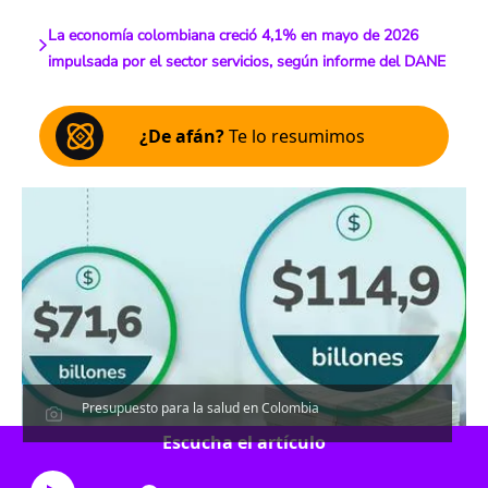
La economía colombiana creció 4,1% en mayo de 2026
impulsada por el sector servicios, según informe del DANE
¿De afán?
Te lo resumimos
Presupuesto para la salud en Colombia
Escucha el artículo