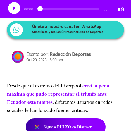
00:00
…
Únete a nuestro canal en WhatsApp
Suscríbete y lee las últimas noticias de Deportes
Escrito por:
Redacción Deportes
Oct 20, 2023 - 8:00 pm
erró la pena
Desde que el extremo del Liverpool
máxima que pudo representar el triunfo ante
Ecuador este martes
, diferentes usuarios en redes
sociales le han lanzado fuertes críticas.
PULZO
Discover
Sigue a
en