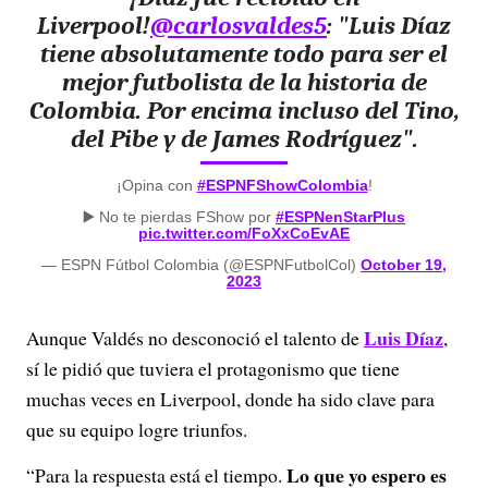
Liverpool!
@carlosvaldes5
: "Luis Díaz
tiene absolutamente todo para ser el
mejor futbolista de la historia de
Colombia. Por encima incluso del Tino,
del Pibe y de James Rodríguez".
¡Opina con
#ESPNFShowColombia
!
▶️ No te pierdas FShow por
#ESPNenStarPlus
pic.twitter.com/FoXxCoEvAE
— ESPN Fútbol Colombia (@ESPNFutbolCol)
October 19,
2023
Luis Díaz
Aunque Valdés no desconoció el talento de
,
sí le pidió que tuviera el protagonismo que tiene
muchas veces en Liverpool, donde ha sido clave para
que su equipo logre triunfos.
Lo que yo espero es
“Para la respuesta está el tiempo.