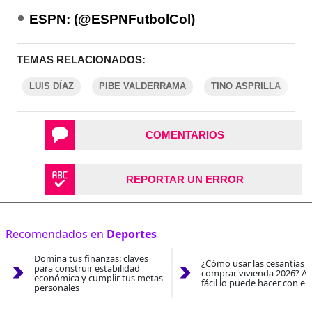
ESPN: (@ESPNFutbolCol)
TEMAS RELACIONADOS:
LUIS DÍAZ
PIBE VALDERRAMA
TINO ASPRILLA
C
COMENTARIOS
REPORTAR UN ERROR
Recomendados en
Deportes
Domina tus finanzas: claves
¿Cómo usar las cesantías 
para construir estabilidad
comprar vivienda 2026? As
económica y cumplir tus metas
fácil lo puede hacer con el
personales