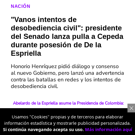
NACIÓN
"Vanos intentos de
desobediencia civil": presidente
del Senado lanza pulla a Cepeda
durante posesión de De la
Espriella
Honorio Henríquez pidió diálogo y consenso
al nuevo Gobierno, pero lanzó una advertencia
contra las batallas en redes y los intentos de
desobediencia civil.
Abelardo de la Espriella asume la Presidencia de Colombia:
trayectoria, raíces caribeñas y una posesión histórica en
Usamos "Cookies" propias y de terceros para elaborar
Cali
información estadística y mostrarle publicidad personalizada.
Si continúa navegando acepta su uso.
Más información aquí
🔴EN VIVO: Abelardo de la Espriella se posesiona como