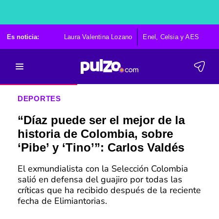
Es noticia:
Laura Valentina Lozano
Enel, Celsia y AES
Po
DEPORTES
“Díaz puede ser el mejor de la
historia de Colombia, sobre
‘Pibe’ y ‘Tino’”: Carlos Valdés
El exmundialista con la Selección Colombia
salió en defensa del guajiro por todas las
críticas que ha recibido después de la reciente
fecha de Elimiantorias.