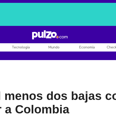
Posesión de De la Espriella
Diego Rueda
Dólar en Colombia
Tecnología
Mundo
Economía
Chec
al menos dos bajas c
r a Colombia