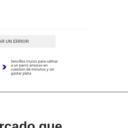
AR UN ERROR
Sencillos trucos para calmar
a un perro ansioso en
cuestión de minutos y sin
gastar plata
ercado que