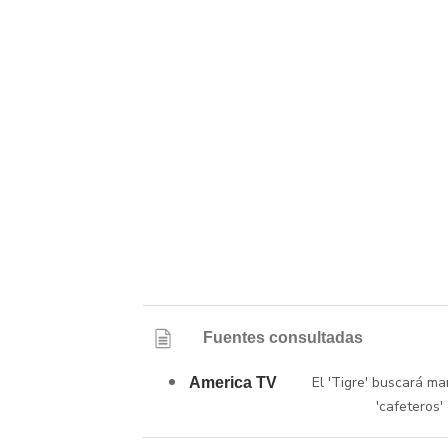
Fuentes consultadas
El 'Tigre' buscará m
America TV
'cafeteros'