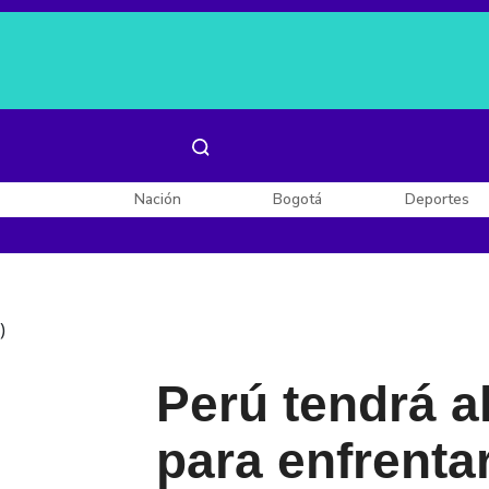
Es noticia:
Laura Valentina Lozano
Enel, Celsia y AES
Nación
Bogotá
Deportes
)
Perú tendrá 
para enfrenta