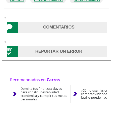
CARROS
ESTADOS UNIDOS
ROBBY CARROS
COMENTARIOS
REPORTAR UN ERROR
Recomendados en
Carros
Domina tus finanzas: claves
¿Cómo usar las cesan
para construir estabilidad
comprar vivienda 202
económica y cumplir tus metas
fácil lo puede hacer 
personales