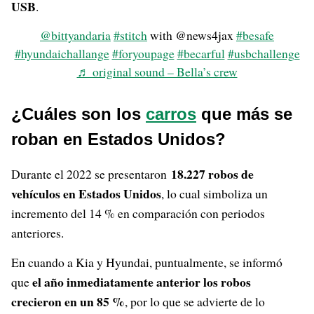
USB
.
@bittyandaria
#stitch
with @news4jax
#besafe
#hyundaichallange
#foryoupage
#becarful
#usbchallenge
♬ original sound – Bella’s crew
¿Cuáles son los
carros
que más se
roban en Estados Unidos?
18.227 robos de
Durante el 2022 se presentaron
vehículos en Estados Unidos
, lo cual simboliza un
incremento del 14 % en comparación con periodos
anteriores.
En cuando a Kia y Hyundai, puntualmente, se informó
el año inmediatamente anterior los robos
que
crecieron en un 85 %
, por lo que se advierte de lo