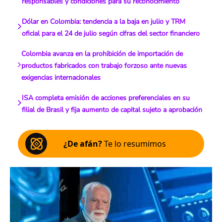
responsables y condiciones para su reconocimiento
Dólar en Colombia: tendencia a la baja en julio y TRM
oficial para el 24 de julio según cifras del sector financiero
Colombia avanza en la prohibición de importación de
productos fabricados con trabajo forzoso ante nuevas
exigencias internacionales
ISA completa emisión de acciones preferenciales en su
filial de Brasil y fija aumento de capital sujeto a aprobación
¿De afán?
Te lo resumimos