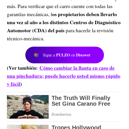
más. Para verificar que el carro cuente con todas las
os propietarios deben llevarlo
garantías mecánicas, l
una vez al año a los distintos Centros de Diagnóstico
Automotor (CDA) del país
para hacerle la revisión
técnico-mecánica.
PULZO
Discover
Sigue a
en
(Ver también:
Cómo cambiar la llanta en caso de
una pinchadura; puede hacerlo usted mismo rápido
y fácil
)