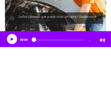
Daños costosos que puede tener un carro / Shutterstock
Escucha el artículo
00:00
…