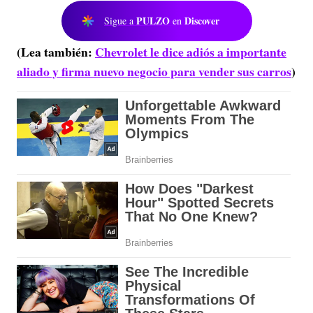
PULZO
Discover
Sigue a
en
(Lea también:
Chevrolet le dice adiós a importante
aliado y firma nuevo negocio para vender sus carros
)