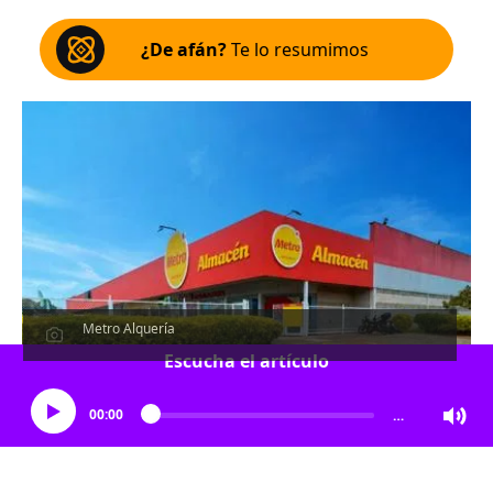
¿De afán?
Te lo resumimos
Metro Alquería
Escucha el artículo
00:00
…