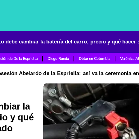
o debe cambiar la batería del carro; precio y qué hacer 
sión de De la Espriella
Diego Rueda
Dólar en Colombia
Verónica A
osesión Abelardo de la Espriella: así va la ceremonia e
biar la
cio y qué
ado