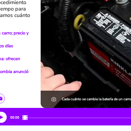
ocedimiento
tiempo para
tamos cuánto
carro; precio y
os días
na: ofrecen
lombia anunció
Cada cuánto se cambia la batería de un carro
00:00