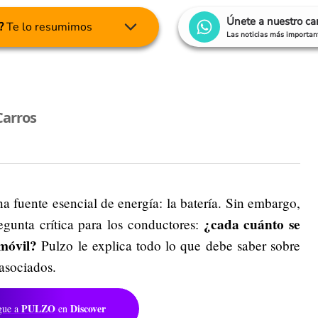
Únete a nuestro c
?
Te lo resumimos
Las noticias más important
Carros
na fuente esencial de energía: la batería. Sin embargo,
¿cada cuánto se
regunta crítica para los conductores:
móvil?
Pulzo le explica todo lo que debe saber sobre
 asociados.
PULZO
Discover
gue a
en