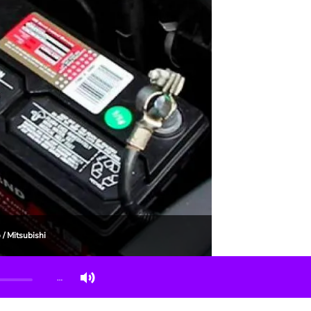
 / Mitsubishi
…