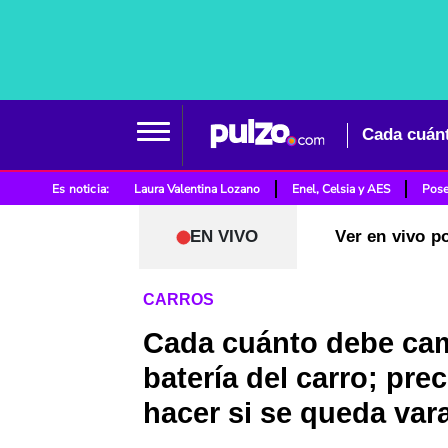
Cada cuánt
Es noticia:
Laura Valentina Lozano
Enel, Celsia y AES
Pose
EN VIVO
Ver en vivo p
CARROS
Cada cuánto debe cam
batería del carro; pre
hacer si se queda var