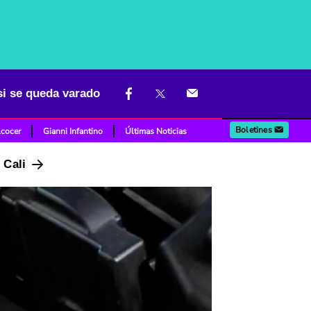
si se queda varado
Boletines
lcocer
Gianni Infantino
Últimas Noticias
n Cali