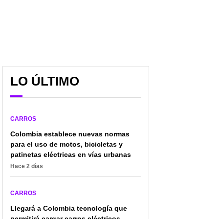
LO ÚLTIMO
CARROS
Colombia establece nuevas normas
para el uso de motos, bicicletas y
patinetas eléctricas en vías urbanas
Hace 2 días
Ojo, conductores: estas
Cuánto vale el peritaje
son las 3 infracciones
de un carro usado;
CARROS
por las que más
puede comprarlo más
Llegará a Colombia tecnología que
comparendos ponen en
barato y no lo tumban
Bogotá
permitirá cargar carros eléctricos