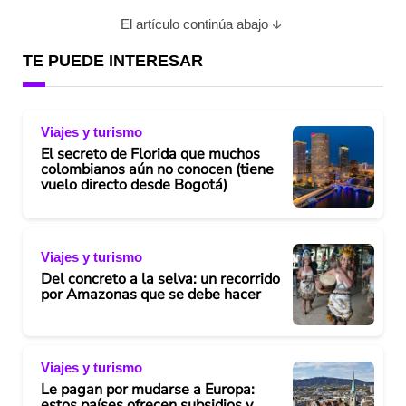
a
El artículo continúa abajo
y
TE PUEDE INTERESAR
V
Viajes y turismo
i
El secreto de Florida que muchos
colombianos aún no conocen (tiene
d
vuelo directo desde Bogotá)
e
o
Viajes y turismo
Del concreto a la selva: un recorrido
por Amazonas que se debe hacer
Viajes y turismo
Le pagan por mudarse a Europa:
estos países ofrecen subsidios y