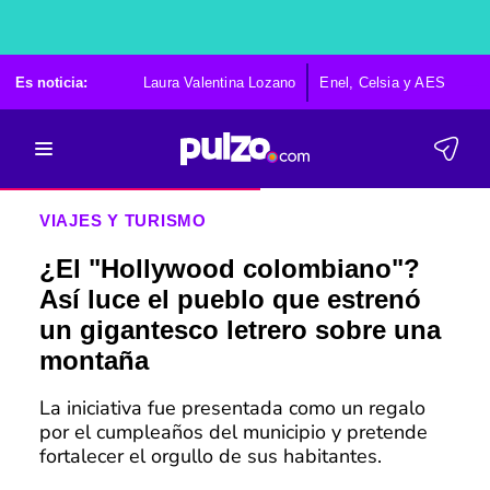
Es noticia:
Laura Valentina Lozano
Enel, Celsia y AES
Po
VIAJES Y TURISMO
¿El "Hollywood colombiano"?
Así luce el pueblo que estrenó
un gigantesco letrero sobre una
montaña
La iniciativa fue presentada como un regalo
por el cumpleaños del municipio y pretende
fortalecer el orgullo de sus habitantes.