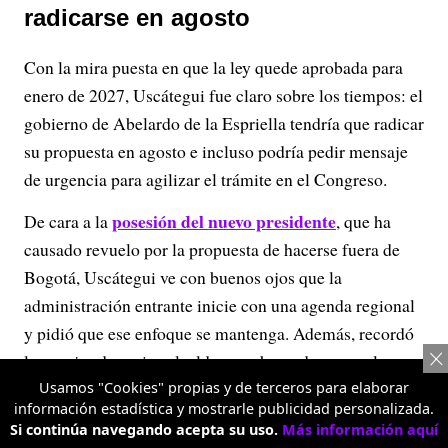
radicarse en agosto
Con la mira puesta en que la ley quede aprobada para
enero de 2027, Uscátegui fue claro sobre los tiempos: el
gobierno de Abelardo de la Espriella tendría que radicar
su propuesta en agosto e incluso podría pedir mensaje
de urgencia para agilizar el trámite en el Congreso.
posesión del nuevo presidente
De cara a la
, que ha
causado revuelo por la propuesta de hacerse fuera de
Bogotá, Uscátegui ve con buenos ojos que la
administración entrante inicie con una agenda regional
y pidió que ese enfoque se mantenga. Además, recordó
las quejas de varios alcaldes y gobernadores que le
afirmaron haber sido “plantados” en reuniones con el
Usamos "Cookies" propias y de terceros para elaborar
información estadística y mostrarle publicidad personalizada.
gobierno saliente, y pidió que ese tipo de episodios no
Si continúa navegando acepta su uso.
Más información aquí
se repitan.