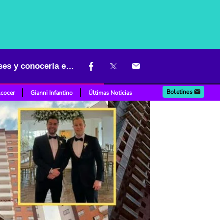
Los hermanos que hicieron Torre Eiffel en Antioquia no son franceses y conocerla es fácil
Boletines
lcocer
Gianni Infantino
Últimas Noticias