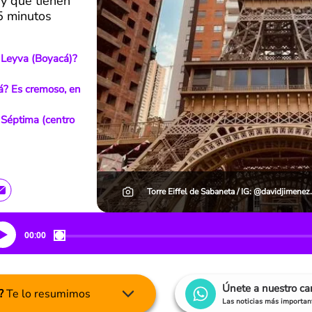
 y que tienen
5 minutos
e Leyva (Boyacá)?
? Es cremoso, en
a Séptima (centro
Torre Eiffel de Sabaneta / IG: @davidjimene
00:00
Únete a nuestro c
?
Te lo resumimos
Las noticias más important