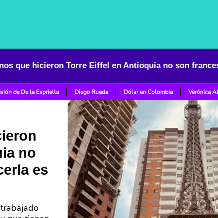
sión de De la Espriella
Diego Rueda
Dólar en Colombia
Verónica A
ieron
uia no
erla es
 trabajado