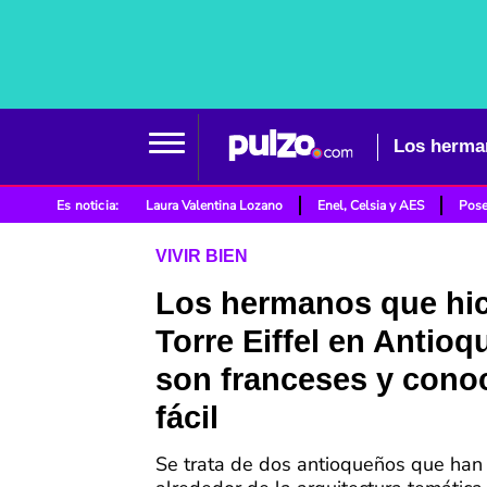
Es noticia:
Laura Valentina Lozano
Enel, Celsia y AES
Pose
VIVIR BIEN
Los hermanos que hic
Torre Eiffel en Antioq
son franceses y conoc
fácil
Se trata de dos antioqueños que han