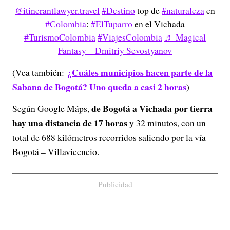
@itinerantlawyer.travel
#Destino
top de
#naturaleza
en
#Colombia
:
#ElTuparro
en el Vichada
#TurismoColombia
#ViajesColombia
♬ Magical
Fantasy – Dmitriy Sevostyanov
¿Cuáles municipios hacen parte de la
(Vea también:
Sabana de Bogotá? Uno queda a casi 2 horas
)
de Bogotá a Vichada por tierra
Según Google Máps,
hay una distancia de 17 horas
y 32 minutos, con un
total de 688 kilómetros recorridos saliendo por la vía
Bogotá – Villavicencio.
Publicidad