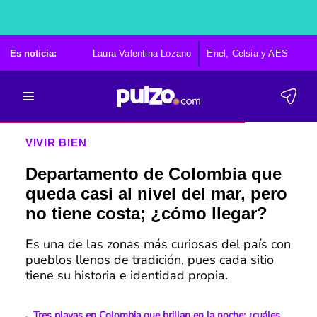
Es noticia:
Laura Valentina Lozano
Enel, Celsia y AES
Po
VIVIR BIEN
Departamento de Colombia que
queda casi al nivel del mar, pero
no tiene costa; ¿cómo llegar?
Es una de las zonas más curiosas del país con
pueblos llenos de tradición, pues cada sitio
tiene su historia e identidad propia.
Tres playas en Colombia que brillan en la noche; ¿cuáles