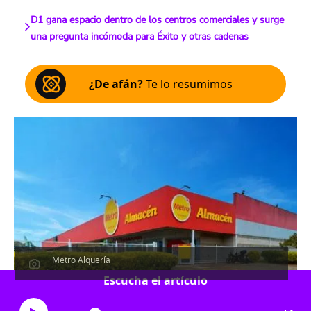
D1 gana espacio dentro de los centros comerciales y surge
una pregunta incómoda para Éxito y otras cadenas
¿De afán?
Te lo resumimos
Metro Alquería
Escucha el artículo