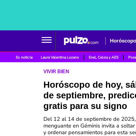
Horóscopo 
Es noticia:
Laura Valentina Lozano
Enel, Celsia y AES
Pose
VIVIR BIEN
Horóscopo de hoy, s
de septiembre, predic
gratis para su signo
Del 12 al 14 de septiembre de 2025,
menguante en Géminis invita a soltar 
y ordenar pensamientos para esta s