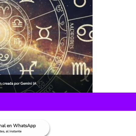
n creada por Gemini IA
anal en WhatsApp
es, al instante