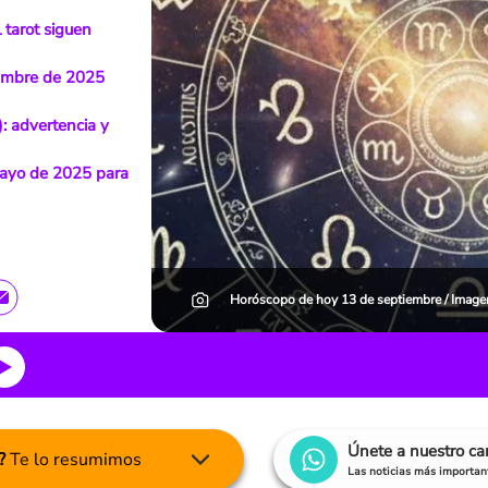
 tarot siguen
iembre de 2025
: advertencia y
mayo de 2025 para
Horóscopo de hoy 13 de septiembre / Image
Únete a nuestro c
?
Te lo resumimos
Las noticias más important