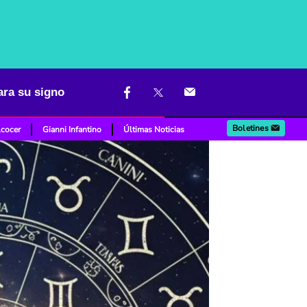
ara su signo
Boletines
lcocer
Gianni Infantino
Últimas Noticias