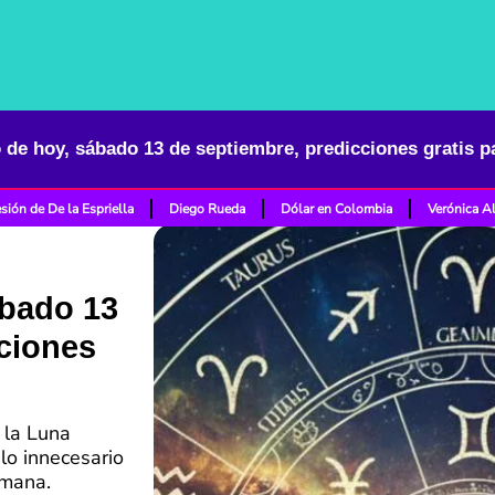
de hoy, sábado 13 de septiembre, predicciones gratis p
sión de De la Espriella
Diego Rueda
Dólar en Colombia
Verónica A
ábado 13
ciones
 la Luna
lo innecesario
emana.