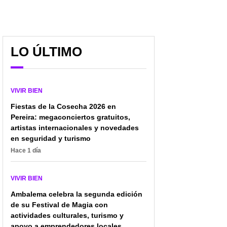
Tragedia en Armenia
Salento apuesta por la
LO ÚLTIMO
reabre debate: ¿Está
innovación: teleférico
haciendo el Quindío lo
impulsado por capital
suficiente para prevenir
privado podría
el suicidio?
transformar el turismo
VIVIR BIEN
Fiestas de la Cosecha 2026 en
Pereira: megaconciertos gratuitos,
artistas internacionales y novedades
en seguridad y turismo
Hace 1 día
VIVIR BIEN
Ambalema celebra la segunda edición
de su Festival de Magia con
actividades culturales, turismo y
apoyo a emprendedores locales