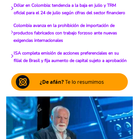
Dólar en Colombia: tendencia a la baja en julio y TRM
oficial para el 24 de julio según cifras del sector financiero
Colombia avanza en la prohibición de importación de
productos fabricados con trabajo forzoso ante nuevas
exigencias internacionales
ISA completa emisión de acciones preferenciales en su
filial de Brasil y fija aumento de capital sujeto a aprobación
¿De afán?
Te lo resumimos