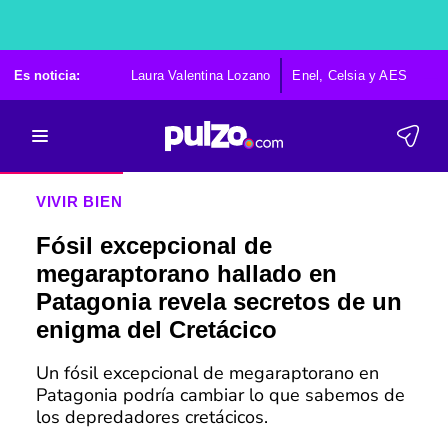
Es noticia:
Laura Valentina Lozano
Enel, Celsia y AES
Po
VIVIR BIEN
Fósil excepcional de
megaraptorano hallado en
Patagonia revela secretos de un
enigma del Cretácico
Un fósil excepcional de megaraptorano en
Patagonia podría cambiar lo que sabemos de
los depredadores cretácicos.