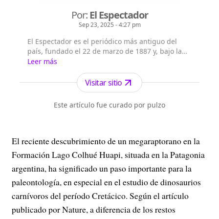
Por:
El Espectador
Sep 23, 2025 - 4:27 pm
El Espectador es el periódico más antiguo del
país, fundado el 22 de marzo de 1887 y, bajo la
dirección de Fidel Cano, es considerado uno de
Leer más
los periódicos más serios y profesionales por su
independencia, credibilidad y objetividad.
Visitar sitio
Este artículo fue curado por pulzo
El reciente descubrimiento de un megaraptorano en la
Formación Lago Colhué Huapi, situada en la Patagonia
argentina, ha significado un paso importante para la
paleontología, en especial en el estudio de dinosaurios
carnívoros del período Cretácico. Según el artículo
publicado por Nature, a diferencia de los restos