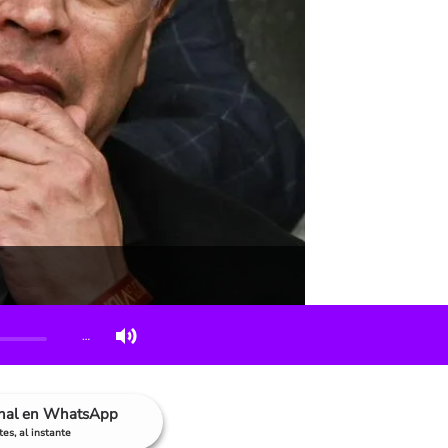
…
anal en WhatsApp
es, al instante