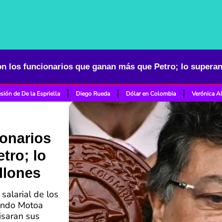
sión de De la Espriella
Diego Rueda
Dólar en Colombia
Verónica A
ionarios
tro; lo
llones
salarial de los
nando Motoa
isaran sus