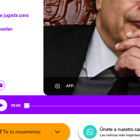
ta jugada para
serían
AFP.
00:00
Únete a nuestro c
?
Te lo resumimos
Las noticias más important