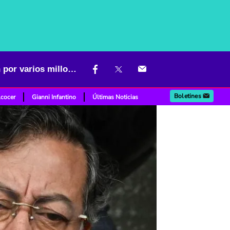
Quiénes son los funcionarios que ganan más que Petro; lo superan por varios millones
Boletines
lcocer
Gianni Infantino
Últimas Noticias