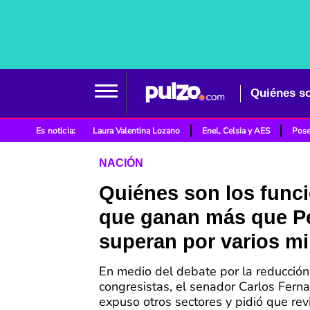
Es noticia:
Laura Valentina Lozano
Enel, Celsia y AES
Pose
NACIÓN
Quiénes son los func
que ganan más que Pe
superan por varios mi
En medio del debate por la reducción 
congresistas, el senador Carlos Fer
expuso otros sectores y pidió que rev