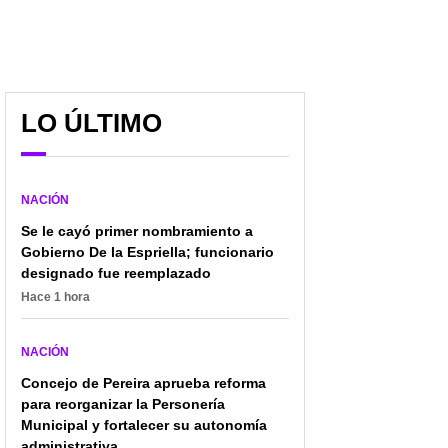
LO ÚLTIMO
NACIÓN
Se le cayó primer nombramiento a
Gobierno De la Espriella; funcionario
designado fue reemplazado
Hace 1 hora
Mondragón cayó bajo en
¿Qué castiga la ‘Ley
Blu y se metió con
Ángel’ en Colombia? La
mamá de Néstor
norma en pro de la
NACIÓN
Morales, que murió hace
protección animal
10 años
Concejo de Pereira aprueba reforma
para reorganizar la Personería
Municipal y fortalecer su autonomía
administrativa