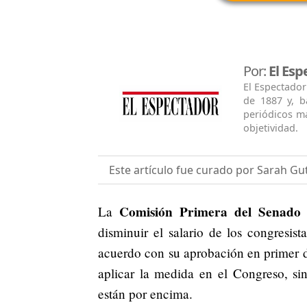
Por:
El Esp
El Espectador
de 1887 y, b
periódicos má
objetividad.
Este artículo fue curado por Sarah Gu
Comisión Primera del Senado
La
a
disminuir el salario de los congresis
acuerdo con su aprobación en primer d
aplicar la medida en el Congreso, sin
están por encima.