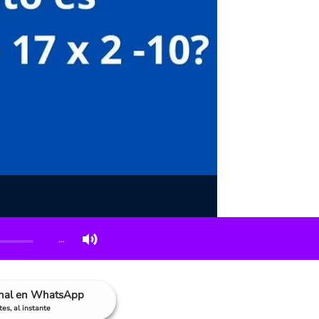
…
anal en WhatsApp
es, al instante