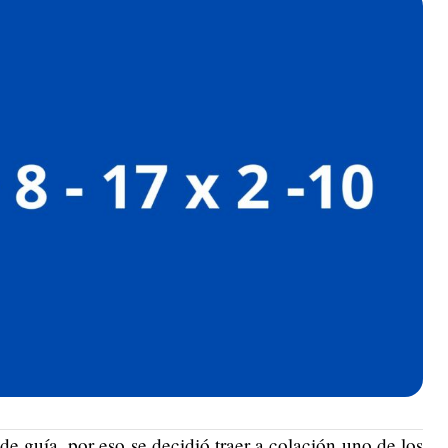
 de guía, por eso se decidió traer a colación uno de los