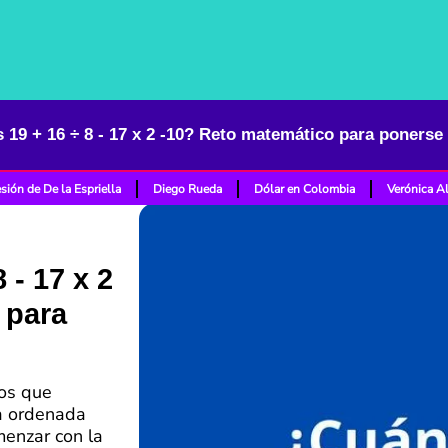
 19 + 16 ÷ 8 - 17 x 2 -10? Reto matemático para ponerse
sión de De la Espriella
Diego Rueda
Dólar en Colombia
Verónica A
 - 17 x 2
 para
cos que
a ordenada
enzar con la