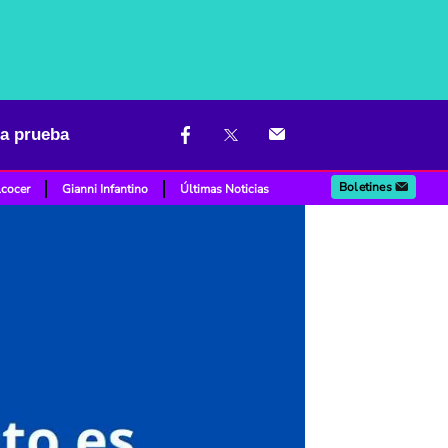
 a prueba
Boletines
lcocer
Gianni Infantino
Últimas Noticias