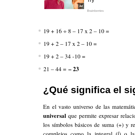
19 + 16 ÷ 8 – 17 x 2 – 10 =
19 + 2 – 17 x 2 – 10 =
19 + 2 – 34 -10 =
– 23
21 – 44 =
¿Qué significa el 
En el vasto universo de las matemáti
universal
que permite expresar relaci
los símbolos básicos de suma (+) y re
complejos como la integral (∫) o l