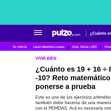
¿Cuánto es
Es noticia:
Laura Valentina Lozano
Enel, Celsia y AES
Pose
VIVIR BIEN
¿Cuánto es 19 + 16 ÷ 8
-10? Reto matemático
ponerse a prueba
Este es uno de los ejercicios aritméti
también debe hacerse de una maner
con el PEMDAS. Acá es necesario com