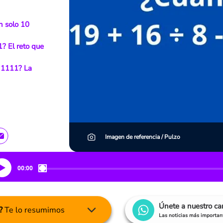
n solo 10
1? El reto que
o 1111? La
Imagen de referencia / Pulzo
00:00
Únete a nuestro c
?
Te lo resumimos
Las noticias más important