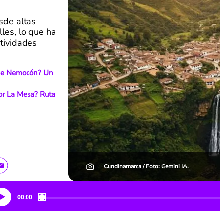
esde altas
les, lo que ha
ctividades
l de Nemocón? Un
or La Mesa? Ruta
Cundinamarca / Foto: Gemini IA.
00:00