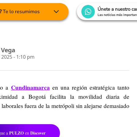
Únete a nuestro c
?
Te lo resumimos
Las noticias más important
a Vega
2025 - 1:10 pm
Cundinamarca
ido a
en una región estratégica tanto
imidad a Bogotá facilita la movilidad diaria de
laborales fuera de la metrópoli sin alejarse demasiado
PULZO
Discover
gue a
en