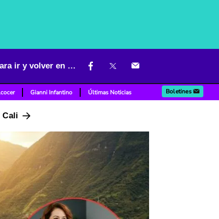
Pueblos de Cundinamarca para trabajar: quedan cerca de Bogotá para ir y volver en un día
Boletines
lcocer
Gianni Infantino
Últimas Noticias
n Cali