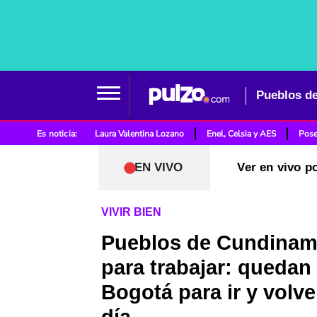
Es noticia:
Laura Valentina Lozano
Enel, Celsia y AES
Pose
EN VIVO
Ver en vivo p
VIVIR BIEN
Pueblos de Cundinam
para trabajar: quedan
Bogotá para ir y volve