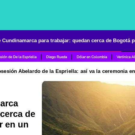
sión de De la Espriella
Diego Rueda
Dólar en Colombia
Verónica A
osesión Abelardo de la Espriella: así va la ceremonia e
arca
 cerca de
r en un