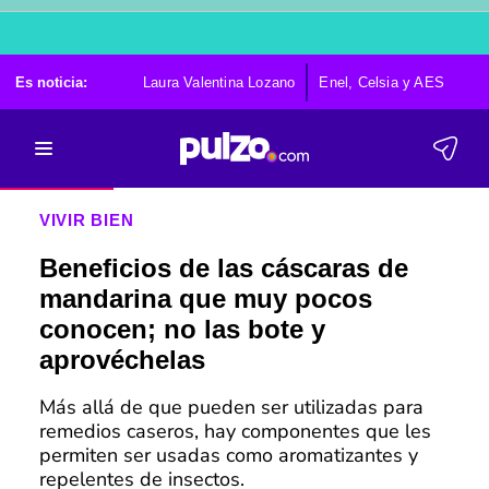
Es noticia:
Laura Valentina Lozano
Enel, Celsia y AES
Po
VIVIR BIEN
Beneficios de las cáscaras de
mandarina que muy pocos
conocen; no las bote y
aprovéchelas
Más allá de que pueden ser utilizadas para
remedios caseros, hay componentes que les
permiten ser usadas como aromatizantes y
repelentes de insectos.