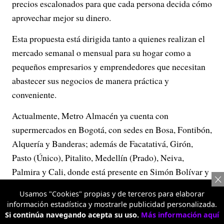
precios escalonados para que cada persona decida cómo
aprovechar mejor su dinero.
Esta propuesta está dirigida tanto a quienes realizan el
mercado semanal o mensual para su hogar como a
pequeños empresarios y emprendedores que necesitan
abastecer sus negocios de manera práctica y
conveniente.
Actualmente, Metro Almacén ya cuenta con
supermercados en Bogotá, con sedes en Bosa, Fontibón,
Alquería y Banderas; además de Facatativá, Girón,
Pasto (Único), Pitalito, Medellín (Prado), Neiva,
Palmira y Cali, donde está presente en Simón Bolívar y
La 70.
Usamos "Cookies" propias y de terceros para elaborar
información estadística y mostrarle publicidad personalizada.
Con esta evolución, la marca busca consolidarse como
Si continúa navegando acepta su uso.
Más información aquí
una alternativa para quienes quieren hacer una compra