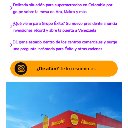
Delicada situación para supermercados en Colombia por
golpe sobre la mesa de Ara, Makro y más
¿Qué viene para Grupo Éxito? Su nuevo presidente anuncia
inversiones récord y abre la puerta a Venezuela
D1 gana espacio dentro de los centros comerciales y surge
una pregunta incómoda para Éxito y otras cadenas
¿De afán?
Te lo resumimos