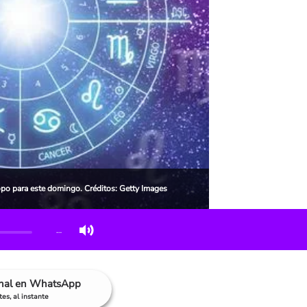
opo para este domingo. Créditos: Getty Images
…
anal en WhatsApp
es, al instante