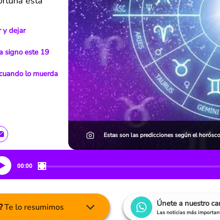
ortuna está
 y dejar
a signo este 19
r cuando lo muerda
Estas son las predicciones según el horósc
00:00
Únete a nuestro c
?
Te lo resumimos
Las noticias más important