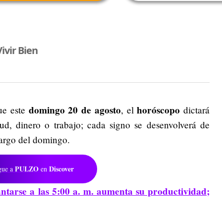
ivir Bien
domingo 20 de agosto
horóscopo
ue este
, el
dictará
ud, dinero o trabajo; cada signo se desenvolverá de
 largo del domingo.
PULZO
Discover
gue a
en
antarse a las 5:00 a. m. aumenta su productividad;