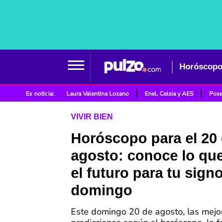
Es noticia:
Laura Valentina Lozano
Enel, Celsia y AES
Pose
VIVIR BIEN
Horóscopo para el 20
agosto: conoce lo qu
el futuro para tu sign
domingo
Este domingo 20 de agosto, las mejo