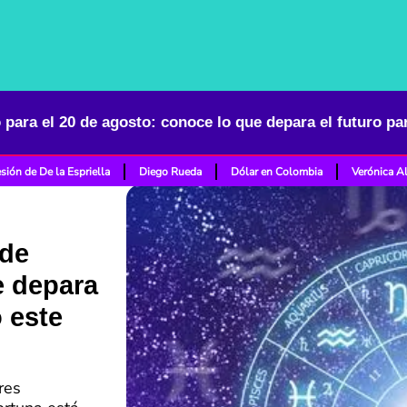
sión de De la Espriella
Diego Rueda
Dólar en Colombia
Verónica A
 de
e depara
o este
res