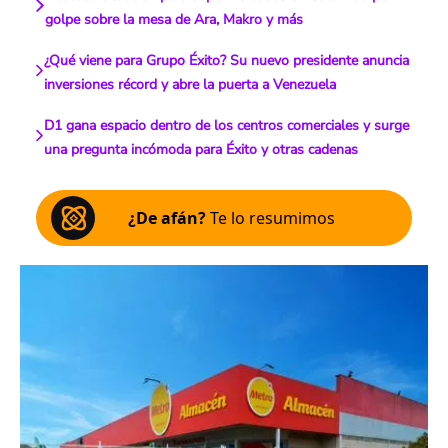
golpe sobre la mesa de Ara, Makro y más
¿Qué viene para Grupo Éxito? Su nuevo presidente anuncia
inversiones récord y abre la puerta a Venezuela
D1 gana espacio dentro de los centros comerciales y surge
una pregunta incómoda para Éxito y otras cadenas
¿De afán?
Te lo resumimos