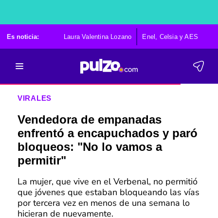
Es noticia:
Laura Valentina Lozano
Enel, Celsia y AES
Po
VIRALES
Vendedora de empanadas
enfrentó a encapuchados y paró
bloqueos: "No lo vamos a
permitir"
La mujer, que vive en el Verbenal, no permitió
que jóvenes que estaban bloqueando las vías
por tercera vez en menos de una semana lo
hicieran de nuevamente.