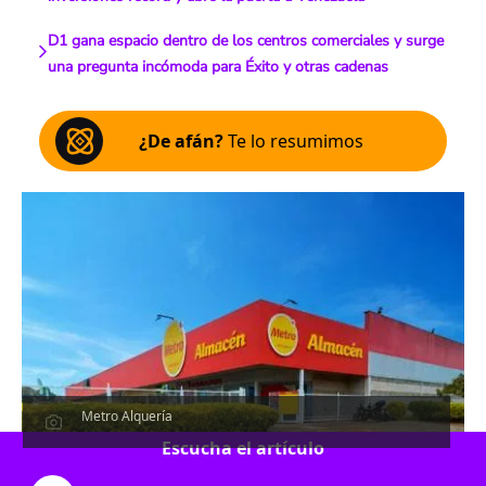
D1 gana espacio dentro de los centros comerciales y surge
una pregunta incómoda para Éxito y otras cadenas
¿De afán?
Te lo resumimos
Metro Alquería
Escucha el artículo