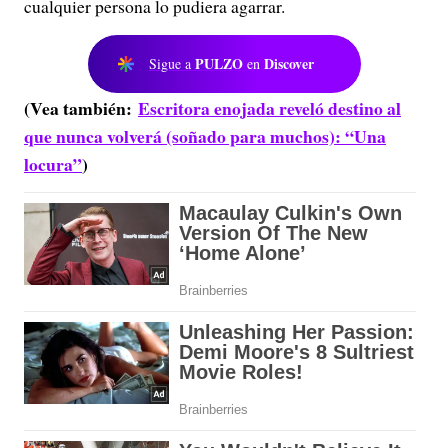
cualquier persona lo pudiera agarrar.
PULZO
Discover
Sigue a
en
(Vea también:
Escritora enojada reveló destino al
que nunca volverá (soñado para muchos): “Una
locura”
)