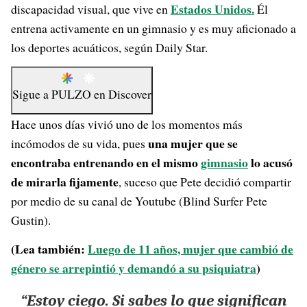
Estados Unidos.
discapacidad visual, que vive en
Él
entrena activamente en un gimnasio y es muy aficionado a
los deportes acuáticos, según Daily Star.
Sigue a
PULZO
en
Discover
Hace unos días vivió uno de los momentos más
una mujer que se
incómodos de su vida, pues
encontraba entrenando en el mismo
gimnasio
lo acusó
de mirarla fijamente
, suceso que Pete decidió compartir
por medio de su canal de Youtube (Blind Surfer Pete
Gustin).
(Lea también:
Luego de 11 años, mujer que cambió de
género se arrepintió y demandó a su psiquiatra
)
“Estoy ciego. Si sabes lo que significan