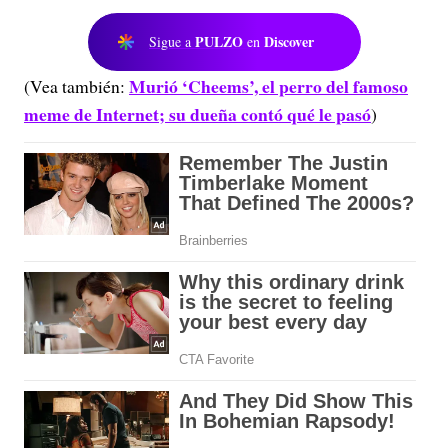
PULZO
Discover
Sigue a
en
Murió ‘Cheems’, el perro del famoso
(Vea también:
meme de Internet; su dueña contó qué le pasó
)