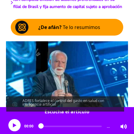
filial de Brasil y fija aumento de capital sujeto a aprobación
¿De afán?
Te lo resumimos
ADRES fortalece el control del gasto en salud con
inteligencia artificial
Escucha el artículo
00:00
…