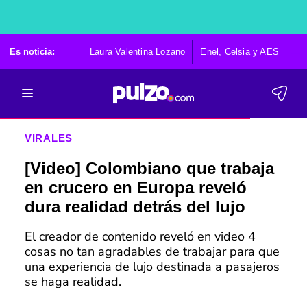
Es noticia:
Laura Valentina Lozano
Enel, Celsia y AES
Po
VIRALES
[Video] Colombiano que trabaja
en crucero en Europa reveló
dura realidad detrás del lujo
El creador de contenido reveló en video 4
cosas no tan agradables de trabajar para que
una experiencia de lujo destinada a pasajeros
se haga realidad.