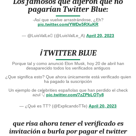
Los famosos que dijeron que no
pagarían Twitter Blue:
-Así que vuelve arrastrándose, ¿Eh?
pic.twitter.com/YWDe5RXuKR
— @LuisValLe (@LuisValLe_A)
April 20, 2023
ℹ️ TWITTER BLUE
Porque tal y como anunció Elon Musk, hoy 20 de abril han
desaparecido todos los verificados antiguos
¿Que significa esto? Que ahora únicamente está verificado quien
ha pagado la suscripción
Un ejemplo de celebrities españolas que han perdido el check
azul 👇
pic.twitter.com/7zZPbLOTy8
— ¿Qué es TT? (@ExplicandoTTe)
April 20, 2023
que risa ahora tener el verificado es
invitación a burla por pagar el twitter