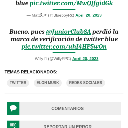
blue
pic.twitter.com/MwQJfgidGk
— Matt🎗️📌 (@BlueboyRk)
April 20, 2023
Bueno, pues
@JuniorClubSA
perdió la
marca de verificación de twitter blue
pic.twitter.com/uhI4HP5wOn
— Willy  (@WillyFPC)
April 20, 2023
TEMAS RELACIONADOS:
TWITTER
ELON MUSK
REDES SOCIALES
COMENTARIOS
REPORTAR UN ERROR