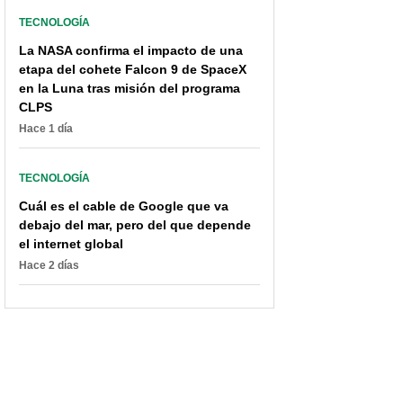
TECNOLOGÍA
La NASA confirma el impacto de una
etapa del cohete Falcon 9 de SpaceX
en la Luna tras misión del programa
CLPS
Hace 1 día
TECNOLOGÍA
Cuál es el cable de Google que va
debajo del mar, pero del que depende
el internet global
Hace 2 días
Inteligencia Artificial
¿Kobasu en Twitter?
amenazaría millones de
Origen del perro que se
empleos; piden que se
volvió un meme y ahora
detenga unos meses
es el logo de la 'app'