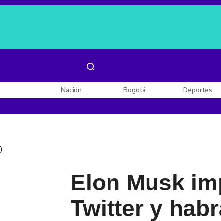
Es noticia:
Laura Valentina Lozano
Enel, Celsia y AES
Nación
Bogotá
Deportes
)
Elon Musk im
Twitter y hab