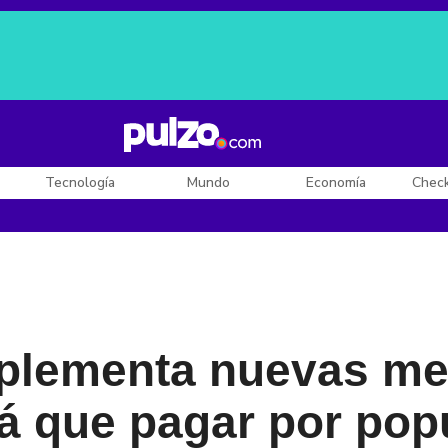
Posesión de De la Espriella
Diego Rueda
Dólar en Colombia
Tecnología
Mundo
Economía
Chec
plementa nuevas me
rá que pagar por pop