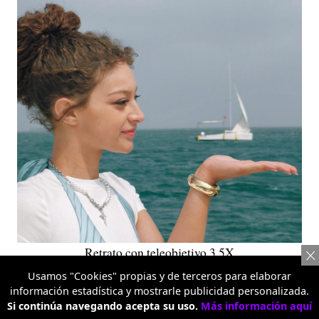
Retrato con teleobjetivo 3.5X
Usamos "Cookies" propias y de terceros para elaborar
información estadística y mostrarle publicidad personalizada.
Diseño de Planetas 3D Pop
Si continúa navegando acepta su uso.
Más información aquí