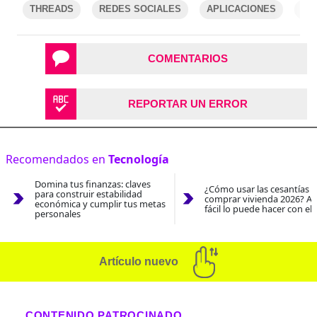
THREADS
REDES SOCIALES
APLICACIONES
TW
COMENTARIOS
REPORTAR UN ERROR
Recomendados en
Tecnología
Domina tus finanzas: claves
¿Cómo usar las cesantías 
para construir estabilidad
comprar vivienda 2026? As
económica y cumplir tus metas
fácil lo puede hacer con el
personales
Artículo nuevo
CONTENIDO PATROCINADO