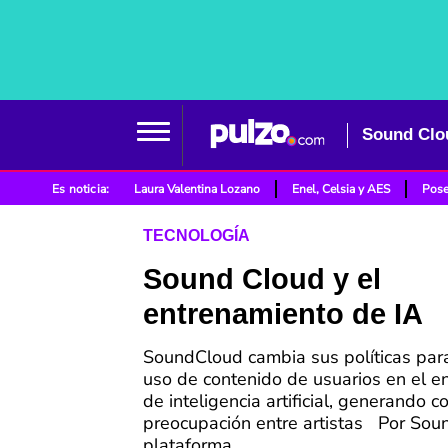
Sound Clou
Es noticia:
Laura Valentina Lozano
Enel, Celsia y AES
Pose
TECNOLOGÍA
Sound Cloud y el
entrenamiento de IA
SoundCloud cambia sus políticas para
uso de contenido de usuarios en el e
de inteligencia artificial, generando c
preocupación entre artistas Por Sou
plataforma...