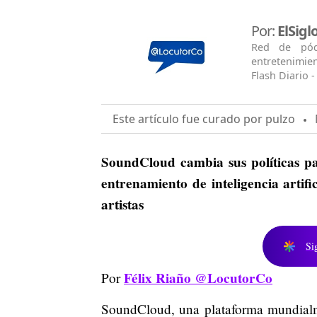
Por:
ElSig
Red de pódc
entretenimien
Flash Diario -
Este artículo fue curado por pulzo
M
SoundCloud cambia sus políticas pa
entrenamiento de inteligencia artif
artistas
Si
Félix Riaño @LocutorCo
Por
SoundCloud, una plataforma mundialm