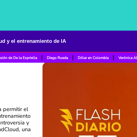
d y el entrenamiento de IA
sión de De la Espriella
Diego Rueda
Dólar en Colombia
Verónica A
 permitir el
ntrenamiento
ontroversia y
ndCloud, una