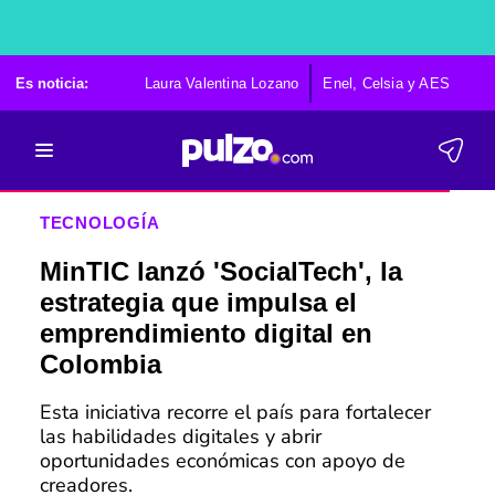
Es noticia:
Laura Valentina Lozano
Enel, Celsia y AES
Po
TECNOLOGÍA
MinTIC lanzó 'SocialTech', la
estrategia que impulsa el
emprendimiento digital en
Colombia
Esta iniciativa recorre el país para fortalecer
las habilidades digitales y abrir
oportunidades económicas con apoyo de
creadores.