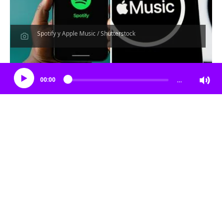
Spotify y Apple Music / Shutterstock
Escucha el artículo
00:00
…